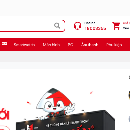
Hotline
Giỏ 
18003355
Của
t
Smartwatch
Màn hình
PC
Âm thanh
Phụ kiện
 Max
MacBook Neo giá tốt
Galaxy Z8 Series
OPPO Reno16
11
Ốp lưng Pitaka
4
Ốp lưng Apple
Cốc sạc Apple