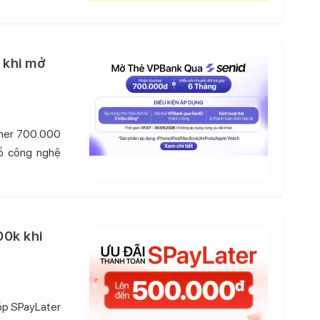
 khi mở
cher 700.000
đồ công nghệ
00k khi
góp SPayLater