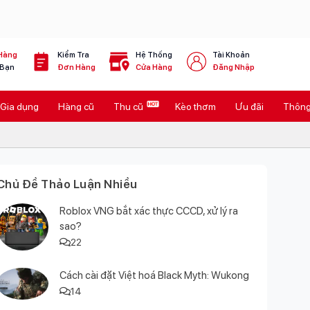
Hàng
Kiểm Tra
Hệ Thống
Tài Khoản
 Bạn
Đơn Hàng
Cửa Hàng
Đăng Nhập
Gia dụng
Hàng cũ
Thu cũ
Kèo thơm
Ưu đãi
Thông 
Chủ Đề Thảo Luận Nhiều
Roblox VNG bắt xác thực CCCD, xử lý ra
sao?
22
Cách cài đặt Việt hoá Black Myth: Wukong
14