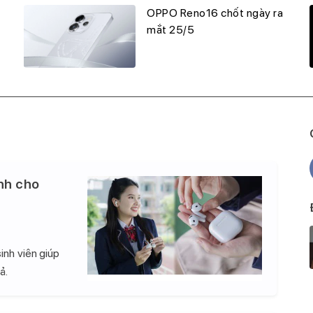
OPPO Reno16 chốt ngày ra
mắt 25/5
nh cho
inh viên giúp
ả.