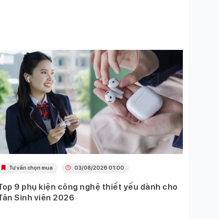
Tư vấn chọn mua
03/08/2026 01:00
Khu
Top 9 phụ kiện công nghệ thiết yếu dành cho
Ưu đã
Tân Sinh viên 2026
Mobil