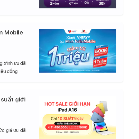
n Mobile
 trình ưu đãi
iệu đồng.
 suất giới
c giá ưu đãi