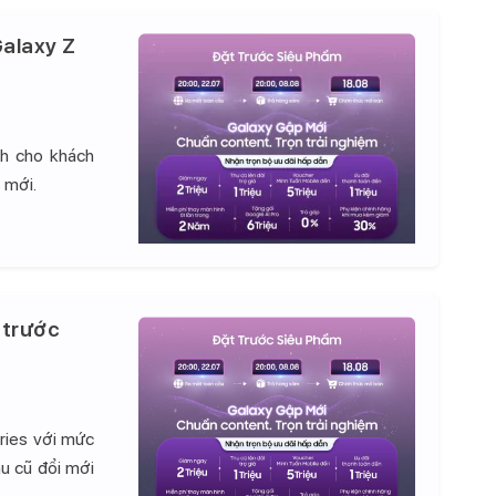
alaxy Z
nh cho khách
 mới.
 trước
ries với mức
hu cũ đổi mới