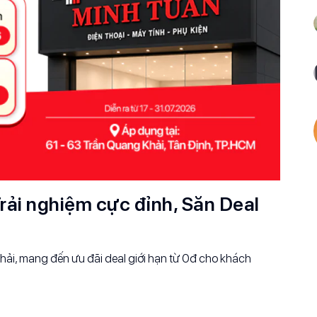
rải nghiệm cực đỉnh, Săn Deal
ải, mang đến ưu đãi deal giới hạn từ 0đ cho khách