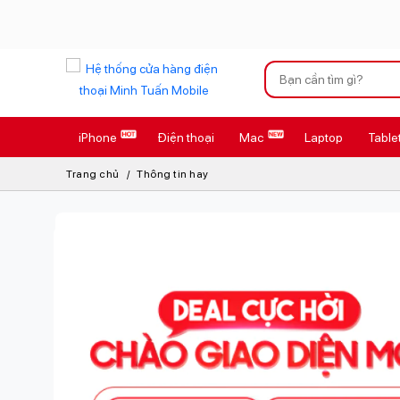
Xu hướng tìm kiếm
iPhone
Điện thoại
Mac
Laptop
Table
iPhone 17 Pro
Trang chủ
Thông tin hay
AirTag 2 Mới
AirPods 4
Apple Watch S
Osmo Pocket 
Loa Marshall