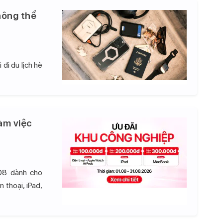
hông thể
đi du lịch hè
àm việc
08 dành cho
 thoại, iPad,