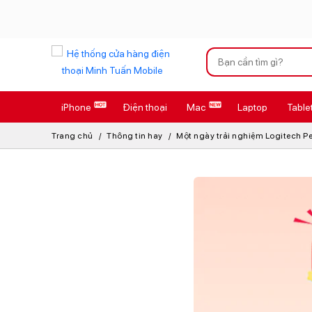
Xu hướng tìm kiếm
iPhone
Điện thoại
Mac
Laptop
Table
iPhone 17 Pro
Trang chủ
Thông tin hay
Một ngày trải nghiệm Logitech Pe
AirTag 2 Mới
AirPods 4
Apple Watch S
Osmo Pocket 
Loa Marshall