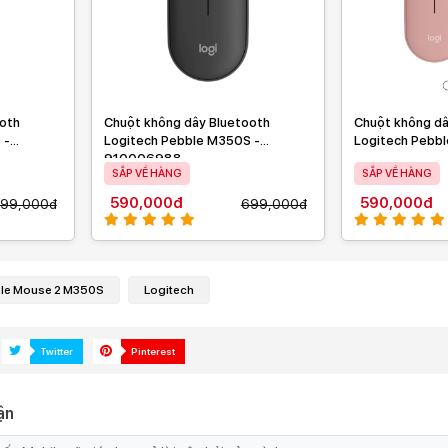
ooth
Chuột không dây Bluetooth
Chuột không dâ
 -
Logitech Pebble M350S -
Logitech Pebb
910006988
SẮP VỀ HÀNG
SẮP VỀ HÀNG
590,000đ
590,000đ
99,000đ
699,000đ
ble Mouse 2 M350S
Logitech
Twitter
Pinterest
ận