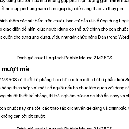
ày cũng khá tốt, hầu như không gặp phải hiện tượng giật hình khi đ
kết nối nắp pin bằng nam châm giúp bạn dễ dàng tháo và thay pin.
ỉnh thêm các nút bấm trên chuột, bạn chỉ cần tải về ứng dụng Logi
 giao diện dễ nhìn, giúp người dùng có thể tuỳ chỉnh cho con chuột
út cuộn cho từng ứng dụng, ví dụ như gán chức năng Dán trong Word
t mượt mà
M350S có thiết kế phẳng, hơi nhô cao lên một chút ở phần đuôi. S
 không thích hợp với một số người nếu họ chưa làm quen với dạng nà
ng chuột thiết kế phẳng, thì trải nghiệm của nó sẽ khá ổn, nhạy và n
on chuột này khá tốt, các thao tác di chuyển dễ dàng và chính xác.
không cần tới lót chuột.