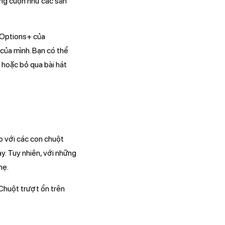
ang cuộn như các sản
 Options+ của
 của mình. Bạn có thể
 hoặc bỏ qua bài hát
o với các con chuột
y. Tuy nhiên, với những
hẹ.
 Chuột trượt ổn trên