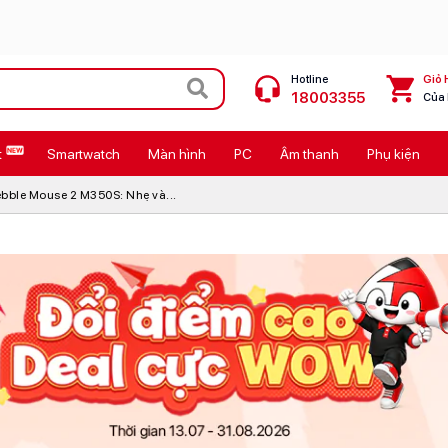
Hotline
Giỏ 
18003355
Của
t
Smartwatch
Màn hình
PC
Âm thanh
Phụ kiện
 Max
MacBook Neo giá tốt
bble Mouse 2 M350S: Nhẹ và...
Galaxy Z8 Series
OPPO Reno16
11
Ốp lưng Pitaka
4
Ốp lưng Apple
Cốc sạc Apple