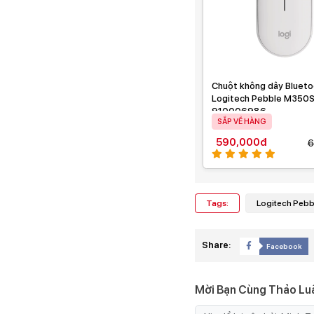
Chuột không dây Bluet
Logitech Pebble M350S
910006986
SẮP VỀ HÀNG
590,000đ
6
Tags:
Logitech Peb
Share:
Facebook
Mời Bạn Cùng Thảo Lu