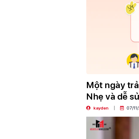
Một ngày tr
Nhẹ và dễ s
kayden
07/11/