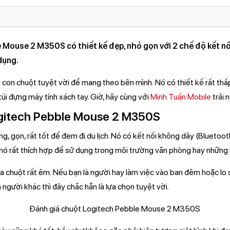
Mouse 2 M350S có thiết kế đẹp, nhỏ gọn với 2 chế độ kết nối
dụng.
à con chuột tuyệt vời để mang theo bên mình. Nó có thiết kế rất thấ
úi đựng máy tính xách tay. Giờ, hãy cùng với
Minh Tuấn Mobile
trải 
gitech Pebble Mouse 2 M350S
, gọn, rất tốt để đem đi du lịch. Nó có kết nối không dây (Bluetoo
ế, nó rất thích hợp để sử dụng trong môi trường văn phòng hay những 
của chuột rất êm. Nếu bạn là người hay làm việc vào ban đêm hoặc lo 
 người khác thì đây chắc hẳn là lựa chọn tuyệt vời.