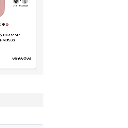
y Bluetooth
le M350S
699,000đ