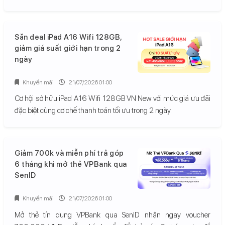
Săn deal iPad A16 Wifi 128GB,
giảm giá suất giới hạn trong 2
ngày
Khuyến mãi
21/07/2026 01:00
Cơ hội sở hữu iPad A16 Wifi 128GB VN New với mức giá ưu đãi
đặc biệt cùng cơ chế thanh toán tối ưu trong 2 ngày.
Giảm 700k và miễn phí trả góp
6 tháng khi mở thẻ VPBank qua
SenID
Khuyến mãi
21/07/2026 01:00
Mở thẻ tín dụng VPBank qua SenID nhận ngay voucher