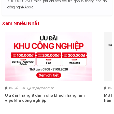
700.000 VND, miễn phí chuyển đổi trả góp 6 tháng cho đồ
công nghệ Apple.
Xem Nhiều Nhất
Khuyến mãi
30/07/2026 01:00
Khu
Ưu đãi tháng 8 dành cho khách hàng làm
Mở b
việc khu công nghiệp
hãng 