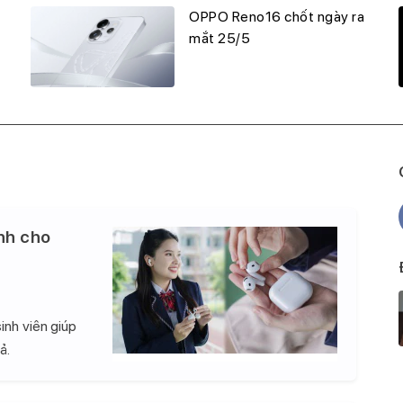
OPPO Reno16 chốt ngày ra
mắt 25/5
nh cho
inh viên giúp
ả.