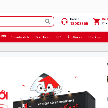
Hotline
Giỏ 
18003355
Của
t
Smartwatch
Màn hình
PC
Âm thanh
Phụ kiện
 Max
MacBook Neo giá tốt
Galaxy Z8 Series
OPPO Reno16
11
Ốp lưng Pitaka
4
Ốp lưng Apple
Cốc sạc Apple