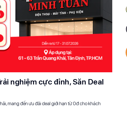
rải nghiệm cực đỉnh, Săn Deal
ải, mang đến ưu đãi deal giới hạn từ 0đ cho khách