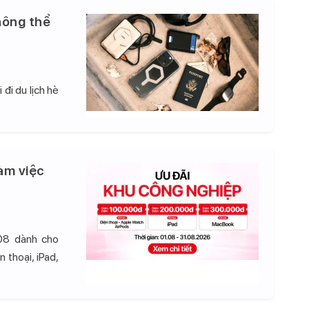
hông thể
đi du lịch hè
àm việc
08 dành cho
 thoại, iPad,