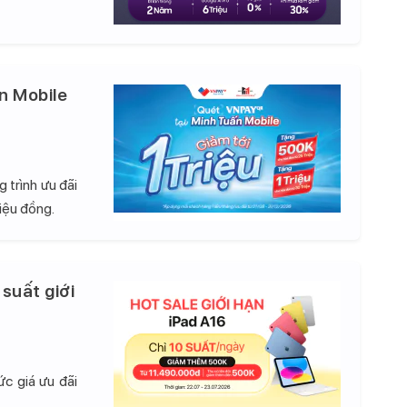
n Mobile
 trình ưu đãi
iệu đồng.
 suất giới
c giá ưu đãi