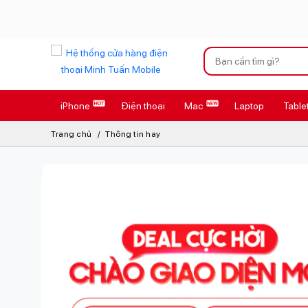
Xu hướng tìm kiếm
iPhone
Điện thoại
Mac
Laptop
Table
iPhone 17 Pro
Trang chủ
Thông tin hay
AirTag 2 Mới
AirPods 4
Apple Watch S
Osmo Pocket 
Loa Marshall