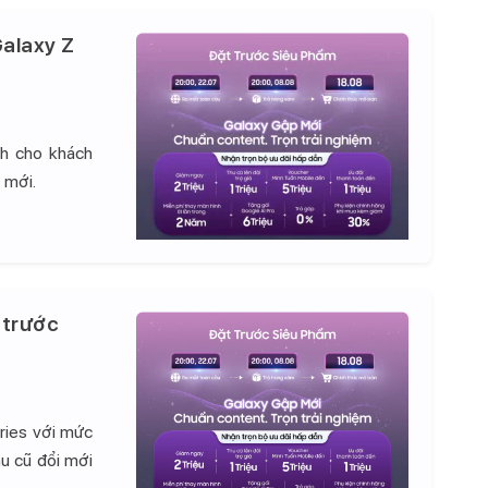
alaxy Z
nh cho khách
 mới.
 trước
ries với mức
hu cũ đổi mới