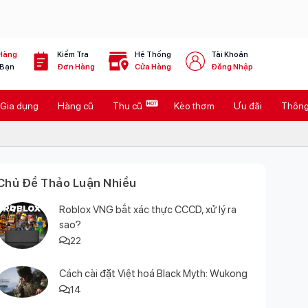
Hàng
Kiểm Tra
Hệ Thống
Tài Khoản
 Bạn
Đơn Hàng
Cửa Hàng
Đăng Nhập
Gia dụng
Hàng cũ
Thu cũ
Kèo thơm
Ưu đãi
Thông 
Chủ Đề Thảo Luận Nhiều
Roblox VNG bắt xác thực CCCD, xử lý ra
sao?
22
Cách cài đặt Việt hoá Black Myth: Wukong
14