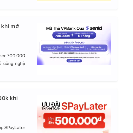
 khi mở
cher 700.000
đồ công nghệ
00k khi
góp SPayLater