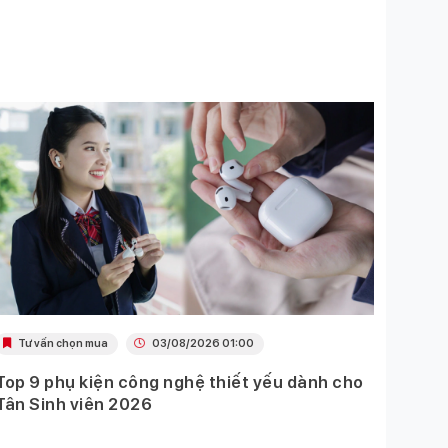
Tư vấn chọn mua
03/08/2026 01:00
Khu
Top 9 phụ kiện công nghệ thiết yếu dành cho
Ưu đã
Tân Sinh viên 2026
Mobil