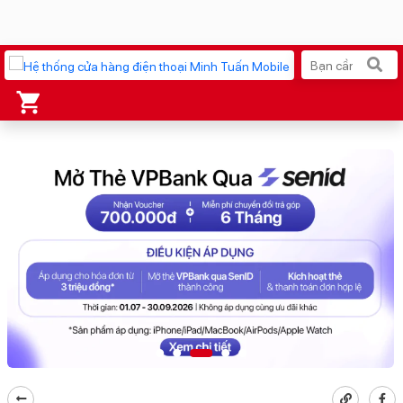
Xu hướng tìm kiếm
iPhone 17 Pro Max
MacBook Neo giá tốt
AirTag 2 Mới
Galaxy Z8 Series
AirPods 4
OPPO Reno16
Apple Watch S11
Ốp lưng Pitaka
Osmo Pocket 4
Ốp lưng Apple
Loa Marshall
Cốc sạc Apple