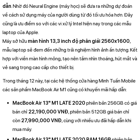
dẫn
. Nhờ đó Neural Engine (máy học) sẽ đưa ra những dự đoán
về cách sử dụng máy của người dùng từ đó tối ưu hóa hơn. Đây
cũng là ưu điểm so với các vi xử lý Intel hiện nay trong các mẫu
laptop của Apple.
Máy sở hữu
màn hình 13,3 inch độ phân giải 2560x1600
,
mẫu laptop sẽ đem đến những trải nghiệm hình ảnh ấn tượng. Kết
hợp với viền màn hình mỏng, tạo nên tầm nhìn thoáng, hút mắt và
vẻ sang trọng cao cấp cho thiết bị.
Trong tháng 12 này, tại các hệ thống cửa hàng Minh Tuấn Mobile
các sản phẩm MacBook Air M1 cũng có khuyến mãi hấp dẫn:
MacBook Air 13" M1 LATE 2020
phiên bản 256GB có giá
bán chỉ
22,190,000 VNĐ
, phiên bản 512GB giá bán chỉ
còn
27,990,000 VNĐ
, cùng với nhiều ưu đãi hấp dẫn khi
mua máy.
MacBook Air 13" M1 LATE 2020 RAM 16GB
phiên bản