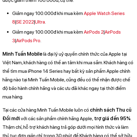
được giảm thêm 100.000đ, cụ thể:
Giảm ngay 100.000đ khi mua kèm
Apple Watch Series
8
|
SE 2022
|
Ultra
.
Giảm ngay 100.000đ khi mua kèm
AirPods 2
|
AirPods
3
|
AirPods Pro
.
Minh Tuấn Mobile
là đại lý uỷ quyền chính thức của Apple tại
Việt Nam, khách hàng có thể an tâm khi mua sắm. Khách hàng có
thể tìm mua iPhone 14 Series hay bất kỳ sản phẩm Apple chính
hãng nào tại Minh Tuấn Mobile, cũng đều có thể nhận được chế
độ bảo hành chính hãng và các ưu đãi khác ngay tại thời điểm
mua hàng.
Tại các cửa hàng Minh Tuấn Mobile luôn có
chính sách Thu cũ
Đổi mới
với các sản phẩm chính hãng Apple,
trợ giá đến 95%
.
Thậm chí, hỗ trợ khách hàng trả góp dưới mọi hình thức và làm
thủ tục đơn giản chỉ trong 30 phút để Khách hàng có thể sở hữu