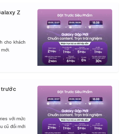
alaxy Z
nh cho khách
 mới.
 trước
ries với mức
hu cũ đổi mới