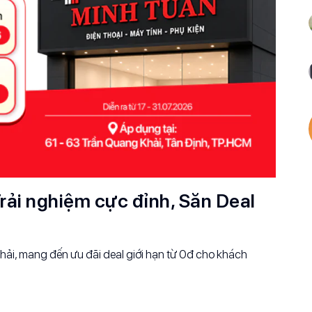
rải nghiệm cực đỉnh, Săn Deal
ải, mang đến ưu đãi deal giới hạn từ 0đ cho khách