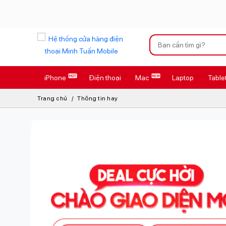
Xu hướng tìm kiếm
iPhone
Điện thoại
Mac
Laptop
Table
iPhone 17 Pro
Trang chủ
Thông tin hay
AirTag 2 Mới
AirPods 4
Apple Watch S
Osmo Pocket 
Loa Marshall