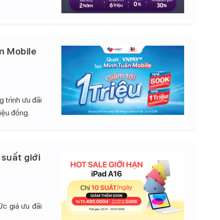
n Mobile
 trình ưu đãi
iệu đồng.
 suất giới
c giá ưu đãi