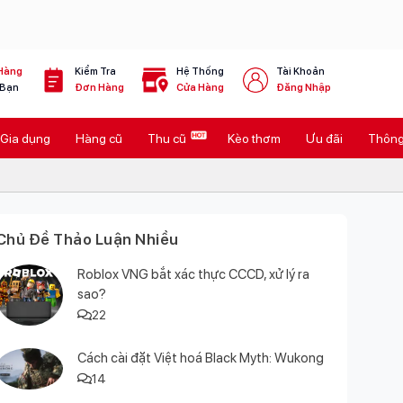
Hàng
Kiểm Tra
Hệ Thống
Tài Khoản
 Bạn
Đơn Hàng
Cửa Hàng
Đăng Nhập
Gia dụng
Hàng cũ
Thu cũ
Kèo thơm
Ưu đãi
Thông 
Chủ Đề Thảo Luận Nhiều
Roblox VNG bắt xác thực CCCD, xử lý ra
sao?
22
Cách cài đặt Việt hoá Black Myth: Wukong
14