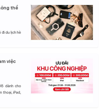
hông thể
đi du lịch hè
àm việc
08 dành cho
 thoại, iPad,