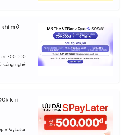
 khi mở
cher 700.000
đồ công nghệ
00k khi
góp SPayLater