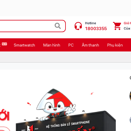
Hotline
Giỏ 
18003355
Của
t
Smartwatch
Màn hình
PC
Âm thanh
Phụ kiện
 Max
MacBook Neo giá tốt
Galaxy Z8 Series
OPPO Reno16
11
Ốp lưng Pitaka
4
Ốp lưng Apple
Cốc sạc Apple