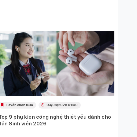
Tư vấn chọn mua
03/08/2026 01:00
Khu
Top 9 phụ kiện công nghệ thiết yếu dành cho
Ưu đã
Tân Sinh viên 2026
Mobil