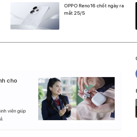
OPPO Reno16 chốt ngày ra
mắt 25/5
nh cho
inh viên giúp
ả.