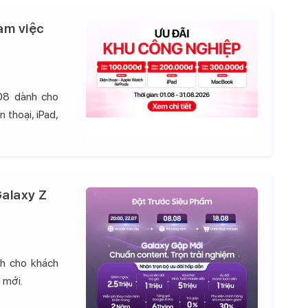
àm việc
08 dành cho
 thoại, iPad,
alaxy Z
nh cho khách
 mới.