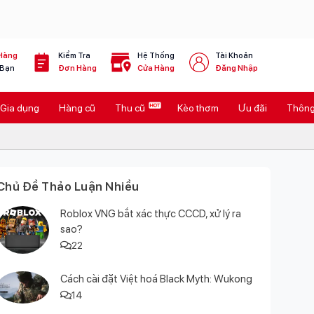
Hàng
Kiểm Tra
Hệ Thống
Tài Khoản
 Bạn
Đơn Hàng
Cửa Hàng
Đăng Nhập
Gia dụng
Hàng cũ
Thu cũ
Kèo thơm
Ưu đãi
Thông 
Chủ Đề Thảo Luận Nhiều
Roblox VNG bắt xác thực CCCD, xử lý ra
sao?
22
Cách cài đặt Việt hoá Black Myth: Wukong
14