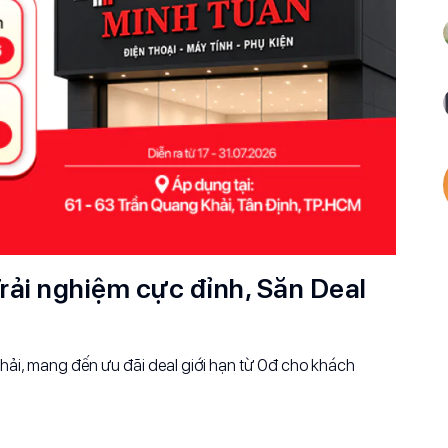
rải nghiệm cực đỉnh, Săn Deal
ải, mang đến ưu đãi deal giới hạn từ 0đ cho khách