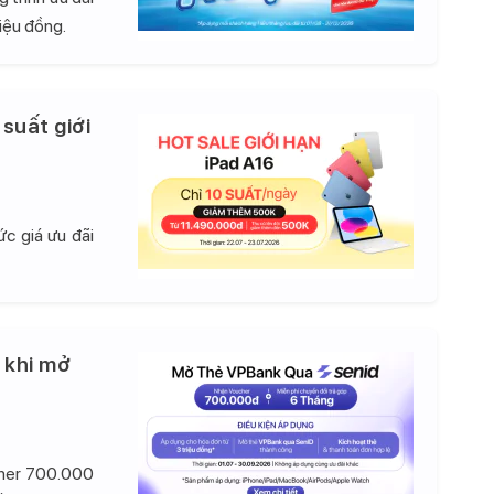
iệu đồng.
 suất giới
c giá ưu đãi
 khi mở
cher 700.000