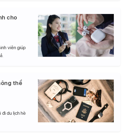
nh cho
inh viên giúp
ả.
hông thể
đi du lịch hè