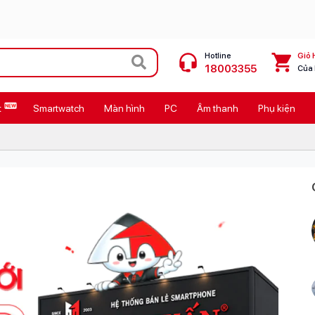
Hotline
Giỏ 
18003355
Của
t
Smartwatch
Màn hình
PC
Âm thanh
Phụ kiện
 Max
MacBook Neo giá tốt
Galaxy Z8 Series
OPPO Reno16
11
Ốp lưng Pitaka
4
Ốp lưng Apple
Cốc sạc Apple