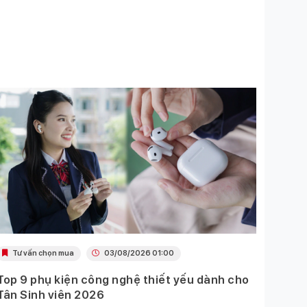
Tư vấn chọn mua
03/08/2026 01:00
Khu
Top 9 phụ kiện công nghệ thiết yếu dành cho
Ưu đã
Tân Sinh viên 2026
Mobil