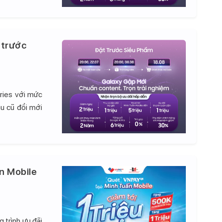
 trước
ries với mức
hu cũ đổi mới
n Mobile
 trình ưu đãi