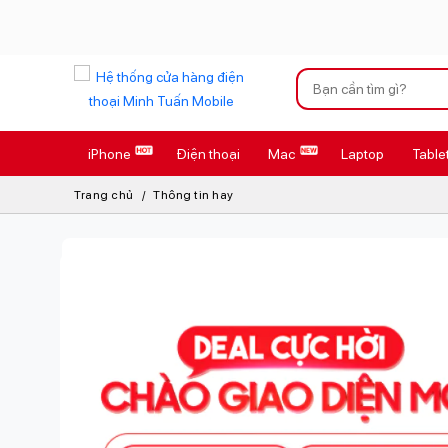
Xu hướng tìm kiếm
iPhone
Điện thoại
Mac
Laptop
Table
iPhone 17 Pro
Trang chủ
Thông tin hay
AirTag 2 Mới
AirPods 4
Apple Watch S
Osmo Pocket 
Loa Marshall