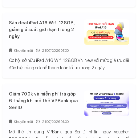
Săn deal iPad A16 Wifi 128GB,
giảm giá suất giới hạn trong 2
ngày
Khuyến mãi
21/07/2026 01:00
Cơ hội sở hữu iPad A16 Wifi 128GB VN New với mức giá ưu đãi
đặc biệt cùng cơ chế thanh toán tối ưu trong 2 ngày.
Giảm 700k và miễn phí trả góp
6 tháng khi mở thẻ VPBank qua
SenID
Khuyến mãi
21/07/2026 01:00
Mở thẻ tín dụng VPBank qua SenID nhận ngay voucher