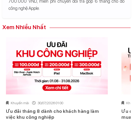
700.000 VND, miễn phí chuyển đổi trả góp 6 tháng cho đồ
công nghệ Apple.
Xem Nhiều Nhất
Khuyến mãi
30/07/2026 01:00
Khu
Ưu đãi tháng 8 dành cho khách hàng làm
Ưu đ
việc khu công nghiệp
mua 