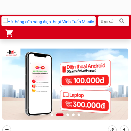
Xu hướng tìm kiếm
iPhone 17 Pro Max
MacBook Neo giá tốt
AirTag 2 Mới
Galaxy Z8 Series
AirPods 4
OPPO Reno16
Apple Watch S11
Ốp lưng Pitaka
Osmo Pocket 4
Ốp lưng Apple
Loa Marshall
Cốc sạc Apple