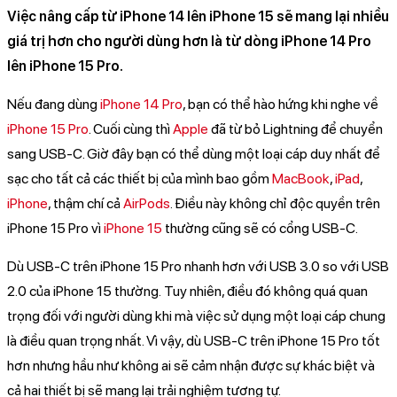
Việc nâng cấp từ iPhone 14 lên iPhone 15 sẽ mang lại nhiều
giá trị hơn cho người dùng hơn là từ dòng iPhone 14 Pro
lên iPhone 15 Pro.
Nếu đang dùng
iPhone 14 Pro
, bạn có thể hào hứng khi nghe về
iPhone 15 Pro
. Cuối cùng thì
Apple
đã từ bỏ Lightning để chuyển
sang USB-C. Giờ đây bạn có thể dùng một loại cáp duy nhất để
sạc cho tất cả các thiết bị của mình bao gồm
MacBook
,
iPad
,
iPhone
, thậm chí cả
AirPods
. Điều này không chỉ độc quyền trên
iPhone 15 Pro vì
iPhone 15
thường cũng sẽ có cổng USB-C.
Dù USB-C trên iPhone 15 Pro nhanh hơn với USB 3.0 so với USB
2.0 của iPhone 15 thường. Tuy nhiên, điều đó không quá quan
trọng đối với người dùng khi mà việc sử dụng một loại cáp chung
là điều quan trọng nhất. Vì vậy, dù USB-C trên iPhone 15 Pro tốt
hơn nhưng hầu như không ai sẽ cảm nhận được sự khác biệt và
cả hai thiết bị sẽ mang lại trải nghiệm tương tự.