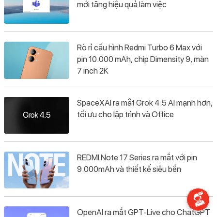
mới tăng hiệu quả làm việc
Rò rỉ cấu hình Redmi Turbo 6 Max với
pin 10.000 mAh, chip Dimensity 9, màn
7 inch 2K
SpaceXAI ra mắt Grok 4.5 AI mạnh hơn,
tối ưu cho lập trình và Office
REDMI Note 17 Series ra mắt với pin
9.000mAh và thiết kế siêu bền
OpenAI ra mắt GPT-Live cho ChatGPT