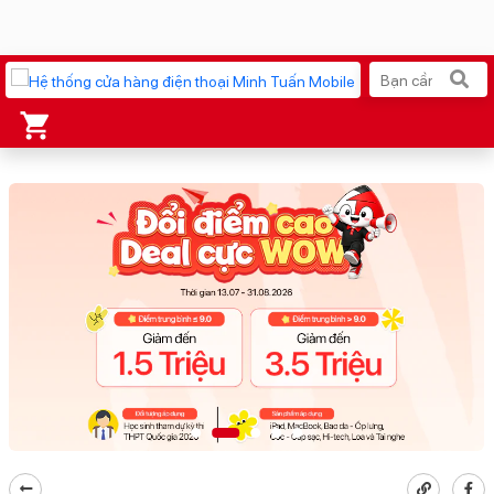
Xu hướng tìm kiếm
iPhone 17 Pro Max
MacBook Neo giá tốt
AirTag 2 Mới
Galaxy Z8 Series
AirPods 4
OPPO Reno16
Apple Watch S11
Ốp lưng Pitaka
Osmo Pocket 4
Ốp lưng Apple
Loa Marshall
Cốc sạc Apple