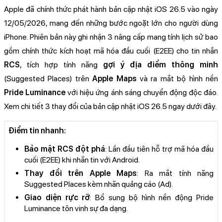
Apple đã chính thức phát hành bản cập nhật iOS 26.5 vào ngày
12/05/2026, mang đến những bước ngoặt lớn cho người dùng
iPhone. Phiên bản này ghi nhận 3 nâng cấp mang tính lịch sử bao
gồm chính thức kích hoạt mã hóa đầu cuối (E2EE) cho tin nhắn
RCS
, tích hợp tính năng
gợi ý địa điểm thông minh
(Suggested Places) trên
Apple Maps
và ra mắt bộ hình nền
Pride Luminance
với hiệu ứng ánh sáng chuyển động độc đáo.
Xem chi tiết 3 thay đổi của bản cập nhật iOS 26.5 ngay dưới đây.
Điểm tin nhanh:
Bảo mật RCS đột phá
: Lần đầu tiên hỗ trợ mã hóa đầu
cuối (E2EE) khi nhắn tin với Android.
Thay đổi trên Apple Maps
: Ra mắt tính năng
Suggested Places kèm nhãn quảng cáo (Ad).
Giao diện rực rỡ
: Bổ sung bộ hình nền động Pride
Luminance tôn vinh sự đa dạng.