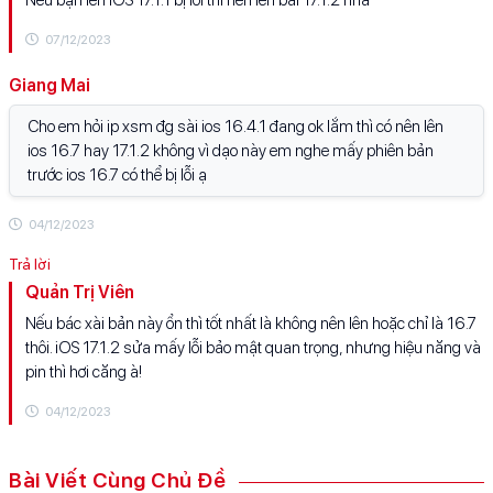
Nếu bạn lên iOS 17.1.1 bị lỗi thì nên lên bài 17.1.2 nha
07/12/2023
Giang Mai
Cho em hỏi ip xsm đg sài ios 16.4.1 đang ok lắm thì có nên lên
ios 16.7 hay 17.1.2 không vì dạo này em nghe mấy phiên bản
trước ios 16.7 có thể bị lỗi ạ
04/12/2023
Quản Trị Viên
Nếu bác xài bản này ổn thì tốt nhất là không nên lên hoặc chỉ là 16.7
thôi. iOS 17.1.2 sửa mấy lỗi bảo mật quan trọng, nhưng hiệu năng và
pin thì hơi căng à!
04/12/2023
Bài Viết Cùng Chủ Đề