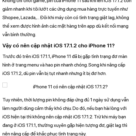
Không chỉ chơi game, pin của iPhone 11 sau khi lên iOS 17.1.2 còn
giảm nhanh khi tôi lướt các ứng dụng mua hàng trực tuyến như
Shopee, Lazada,... Đôi khi máy còn có tình trạng giật lag, không
thể xem được hình ảnh các mặt hàng trên app dù kết nối mạng
vẫn bình thường.
Vậy có nên cập nhật iOS 17.1.2 cho iPhone 11?
Trước đó trên iOS 17.1.1, iPhone 11 đã bị gặp tình trạng đơ màn
hình ở trang menu và hao pin nhanh chóng. Song khi nâng cấp
iOS 17.1.2, dù pin vẫn bị tụt nhanh nhưng ít bị đơ hơn.
Tuy nhiên, thời lượng pin không đáp ứng đủ 1 ngày sử dụng vẫn
làm người dùng cảm thấy khó chịu. Do đó, nếu bạn hài lòng với
iOS hiện tại thì không nên cập nhật iOS 17.1.2. Trừ khi máy bạn
đang ở iOS 17.1.1, thường xuyên gặp hiện tượng đơ, giật lag thì
nên nâng cấp để khắc phục tình trạng này.