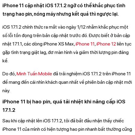
iPhone 11 cập nhật iOS 17.1.2 ngỡ có thể khắc phục tình
trạng hao pin, nóng máy nhưng kết quả thì ngược lại.
iOS 17.1.2 chính thức ra mắt vào ngày 1/12 nhằm khắc phục một
số lỗi tồn đọng trên bản cập nhật trước đó. Được biết ở bản cập
nhật 17.1.1, các dòng iPhone XS Max,
iPhone 11
,
iPhone 12
liên tục
gặp tình trạng giật lag, đơ màn hình và giảm thời lượng pin đáng
kể.
Do đó,
Minh Tuấn Mobile
đã trải nghiệm iOS 17.1.2 trên iPhone 11
để mang đến cái nhìn khách quan nhất về phiên bản cập nhật mới
này.
iPhone 11 bị hao pin, quá tải nhiệt khi nâng cấp iOS
17.1.2
Sau khi cập nhật lên iOS 17.1.2, tôi đã bắt đầu nhận thấy chiếc
iPhone 11 của mình có hiện tượng hao pin nhanh bất thường cũng