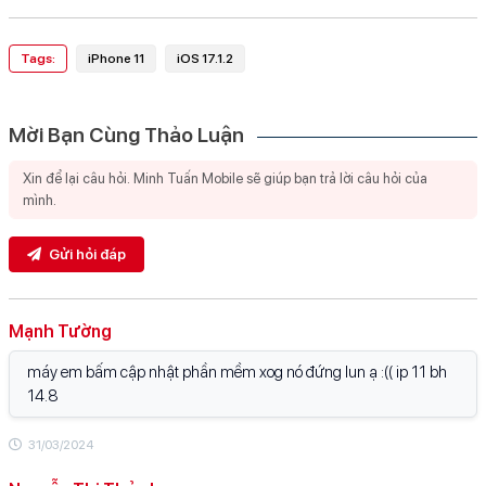
Tags:
iPhone 11
iOS 17.1.2
Mời Bạn Cùng Thảo Luận
Gửi hỏi đáp
Mạnh Tường
máy em bấm cập nhật phần mềm xog nó đứng lun ạ :(( ip 11 bh
14.8
31/03/2024