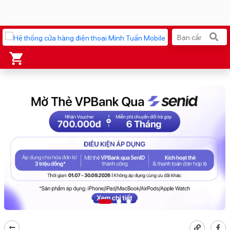
Xu hướng tìm kiếm
iPhone 17 Pro Max
MacBook Neo giá tốt
AirTag 2 Mới
Galaxy Z8 Series
AirPods 4
OPPO Reno16
Apple Watch S11
Ốp lưng Pitaka
Osmo Pocket 4
Ốp lưng Apple
Loa Marshall
Cốc sạc Apple