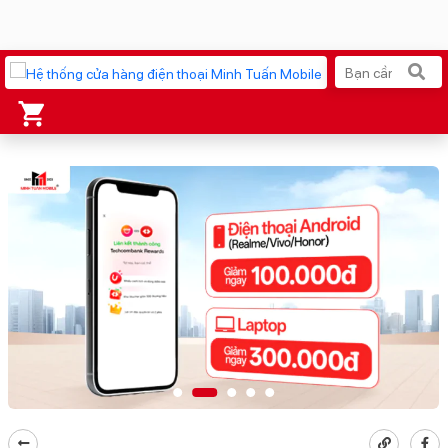
Xu hướng tìm kiếm
iPhone 17 Pro Max
MacBook Neo giá tốt
AirTag 2 Mới
Galaxy Z8 Series
AirPods 4
OPPO Reno16
Apple Watch S11
Ốp lưng Pitaka
Osmo Pocket 4
Ốp lưng Apple
Loa Marshall
Cốc sạc Apple