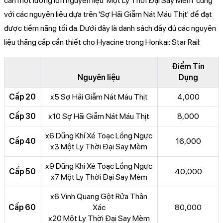
cần một lượng lớn nguyên liệu 'Một Ly Thời Đại Say Mèm' cùng
với các nguyên liệu dựa trên 'Sợ Hãi Giẫm Nát Máu Thịt' để đạt
được tiềm năng tối đa. Dưới đây là danh sách đầy đủ các nguyên
liệu thăng cấp cần thiết cho Hyacine trong Honkai: Star Rail:
Điểm Tín
Nguyên liệu
Dụng
Cấp 20
x5 Sợ Hãi Giẫm Nát Máu Thịt
4,000
Cấp 30
x10 Sợ Hãi Giẫm Nát Máu Thịt
8,000
x6 Dũng Khí Xé Toạc Lồng Ngực
Cấp 40
16,000
x3 Một Ly Thời Đại Say Mèm
x9 Dũng Khí Xé Toạc Lồng Ngực
Cấp 50
40,000
x7 Một Ly Thời Đại Say Mèm
x6 Vinh Quang Gột Rửa Thân
Cấp 60
Xác
80,000
x20 Một Ly Thời Đại Say Mèm