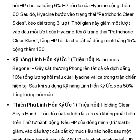
hồi HP cho Ica bằng 6% HP tối đa của Hyacine cộng thêm
60. Sau đó, Hyacine bước vào trạng thái "Petrichoric Clear
Skies", kéo dài trong 3 lượt. Thời gian này giảm một lượt
vào đầu mỗi lượt của Hyacine. Khi ở trạng thái "Petrichoric
Clear Skies", tăng HP tối đa cho tất cả đồng minh bằng 15%
cộng thêm 150.
Kỹ năng Linh Hồn Ký Ức 1 (Triệu hồi)
: Rainclouds
Begone! - Gây sát thương Phong lên tất cả kẻ địch bằng
10% tổng lượng hồi máu của Hyacine và Ica trong trận chiến
hiện tại. Sau khi sử dụng Kỹ năng Linh Hồn Ký Ức, xóa 50%
tổng lượng hồi máu.
Thiên Phú Linh Hồn Ký Ức 1 (Triệu hồi)
: Holding Clear
Sky's Hand - Tốc độ của Ica luôn là zero và không xuất hiện
trên Thứ tự hành động. Nếu HP của đồng minh (trừ Ica) bị
giảm, vào đầu lượt của bất kỳ mục tiêu nào hoặc sau một
hành động, Ica sẽ tiêu tốn 4% HP của chính mình và hồi HP