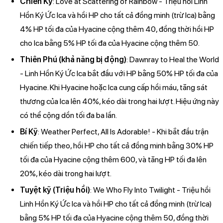
Chiến Kỹ
: Love at Scattering of Rainbow - Triệu hồi Linh
Hồn Ký Ức Ica và hồi HP cho tất cả đồng minh (trừ Ica) bằng
4% HP tối đa của Hyacine cộng thêm 40, đồng thời hồi HP
cho Ica bằng 5% HP tối đa của Hyacine cộng thêm 50.
Thiên Phú (khả năng bị động)
: Dawnray to Heal the World
- Linh Hồn Ký Ức Ica bắt đầu với HP bằng 50% HP tối đa của
Hyacine. Khi Hyacine hoặc Ica cung cấp hồi máu, tăng sát
thương của Ica lên 40%, kéo dài trong hai lượt. Hiệu ứng này
có thể cộng dồn tối đa ba lần.
Bí Kỹ
: Weather Perfect, All Is Adorable! - Khi bắt đầu trận
chiến tiếp theo, hồi HP cho tất cả đồng minh bằng 30% HP
tối đa của Hyacine cộng thêm 600, và tăng HP tối đa lên
20%, kéo dài trong hai lượt.
Tuyệt kỹ (Triệu hồi)
: We Who Fly Into Twilight - Triệu hồi
Linh Hồn Ký Ức Ica và hồi HP cho tất cả đồng minh (trừ Ica)
bằng 5% HP tối đa của Hyacine cộng thêm 50, đồng thời