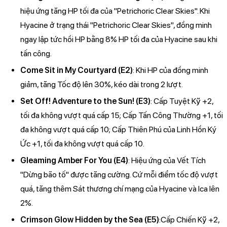
hiệu ứng tăng HP tối đa của "Petrichoric Clear Skies". Khi
Hyacine ở trạng thái "Petrichoric Clear Skies", đồng minh
ngay lập tức hồi HP bằng 8% HP tối đa của Hyacine sau khi
tấn công.
Come Sit in My Courtyard (E2)
: Khi HP của đồng minh
giảm, tăng Tốc độ lên 30%, kéo dài trong 2 lượt.
Set Off! Adventure to the Sun! (E3)
: Cấp Tuyệt Kỹ +2,
tối đa không vượt quá cấp 15; Cấp Tấn Công Thường +1, tối
đa không vượt quá cấp 10; Cấp Thiên Phú của Linh Hồn Ký
Ức +1, tối đa không vượt quá cấp 10.
Gleaming Amber For You (E4)
: Hiệu ứng của Vết Tích
"Dừng bão tố" được tăng cường. Cứ mỗi điểm tốc độ vượt
quá, tăng thêm Sát thương chí mạng của Hyacine và Ica lên
2%.
Crimson Glow Hidden by the Sea (E5)
:Cấp Chiến Kỹ +2,