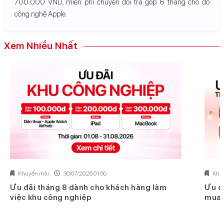
700.000 VND, miễn phí chuyển đổi trả góp 6 tháng cho đồ
công nghệ Apple.
Xem Nhiều Nhất
Khuyến mãi
30/07/2026 01:00
Khu
Ưu đãi tháng 8 dành cho khách hàng làm
Ưu đ
việc khu công nghiệp
mua 