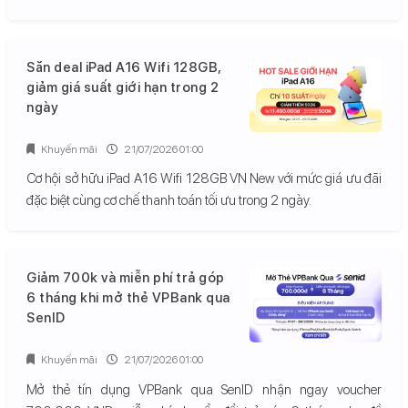
Săn deal iPad A16 Wifi 128GB,
giảm giá suất giới hạn trong 2
ngày
Khuyến mãi
21/07/2026 01:00
Cơ hội sở hữu iPad A16 Wifi 128GB VN New với mức giá ưu đãi
đặc biệt cùng cơ chế thanh toán tối ưu trong 2 ngày.
Giảm 700k và miễn phí trả góp
6 tháng khi mở thẻ VPBank qua
SenID
Khuyến mãi
21/07/2026 01:00
Mở thẻ tín dụng VPBank qua SenID nhận ngay voucher