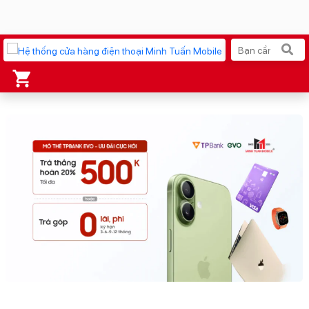
Xu hướng tìm kiếm
iPhone 17 Pro Max
MacBook Neo giá tốt
AirTag 2 Mới
Galaxy Z8 Series
AirPods 4
OPPO Reno16
Apple Watch S11
Ốp lưng Pitaka
Osmo Pocket 4
Ốp lưng Apple
Loa Marshall
Cốc sạc Apple