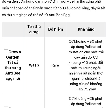
đỏ và đen với những gai nhọn ở đỉnh, gợi ý về hai thú cưng phổ
biến nhất bạn có thể nhận được từ nó. Điều đó nói rằng, đây là tất
cả thú cưng bạn có thể nở từ Anti Bee Egg:
Tên thú
Độ hiếm
Khả năng
cưng
Cứ khoảng ~30 phút,
áp dụng Pollinated
mutation cho một trái
cây gần đó. Cứ
khoảng ~10 phút, đốt
Wasp
Rare
một thú cưng ngẫu
nhiên và rút ngắn thời
gian hồi chiêu khả
năng của nó khoảng
~62.75 giây
Cứ khoảng ~25 phút,
áp dụng Pollinated