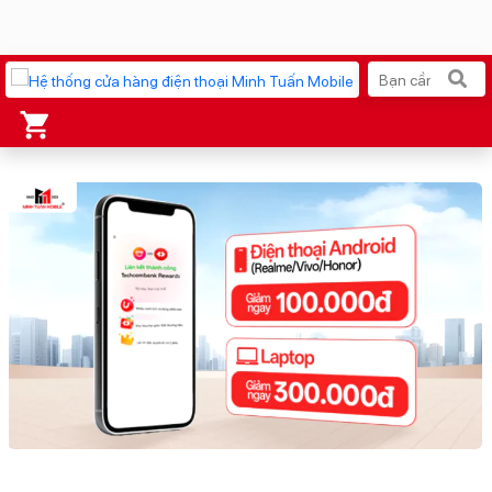
Xu hướng tìm kiếm
iPhone 17 Pro Max
MacBook Neo giá tốt
AirTag 2 Mới
Galaxy Z8 Series
AirPods 4
OPPO Reno16
Apple Watch S11
Ốp lưng Pitaka
Osmo Pocket 4
Ốp lưng Apple
Loa Marshall
Cốc sạc Apple