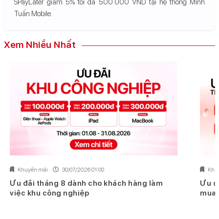
SPayLater giảm 5% tối đa 500.000 VND tại hệ thống Minh
Tuấn Mobile.
Xem Nhiều Nhất
Khuyến mãi
30/07/2026 01:00
Khu
Ưu đãi tháng 8 dành cho khách hàng làm
Ưu đ
việc khu công nghiệp
mua 