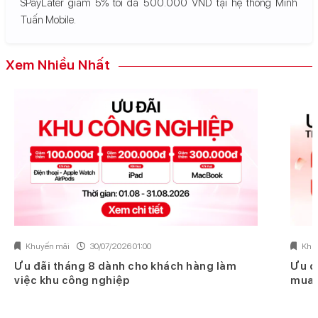
SPayLater giảm 5% tối đa 500.000 VND tại hệ thống Minh
Tuấn Mobile.
Xem Nhiều Nhất
Khuyến mãi
30/07/2026 01:00
Khu
Ưu đãi tháng 8 dành cho khách hàng làm
Ưu đ
việc khu công nghiệp
mua 