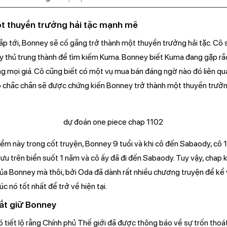
t thuyền trưởng hải tặc mạnh mẽ
p tới, Bonney sẽ cố gắng trở thành một thuyền trưởng hải tặc. Cô 
ủy thủ trung thành để tìm kiếm Kuma. Bonney biết Kuma đang gặp rắc
ằng mọi giá. Cô cũng biết có một vụ mua bán đáng ngờ nào đó liên q
chắc chắn sẽ được chứng kiến ​​Bonney trở thành một thuyền trưở
điểm này trong cốt truyện, Bonney 9 tuổi và khi cô đến Sabaody, cô 1
ưu trên biển suốt 1 năm và cô ấy đã đi đến Sabaody. Tuy vậy, chap kế
ủa Bonney mà thôi, bởi Oda đã dành rất nhiều chương truyện để kể 
úc nó tốt nhất để trở về hiện tại.
bắt giữ Bonney
ó tiết lộ rằng Chính phủ Thế giới đã được thông báo về sự trốn tho