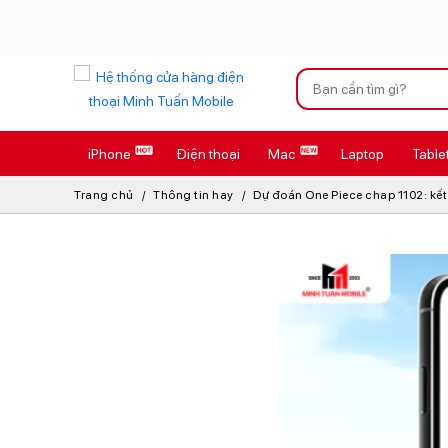
Xu hướng tìm kiếm
iPhone
Điện thoại
Mac
Laptop
Table
iPhone 17 Pro
Trang chủ
Thông tin hay
Dự đoán One Piece chap 1102: kết
AirTag 2 Mới
AirPods 4
Apple Watch S
Osmo Pocket 
Loa Marshall