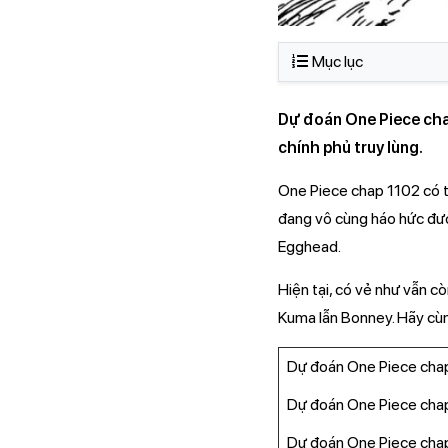
Mục lục
Dự đoán One Piece chap 
chính phủ truy lùng.
One Piece chap 1102 có th
đang vô cùng háo hức được
Egghead.
Hiện tại, có vẻ như vẫn c
Kuma lẫn Bonney. Hãy cu
Dự đoán One Piece cha
Dự đoán One Piece chap
Dự đoán One Piece chap 