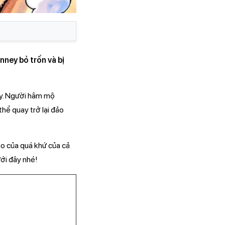
ey bỏ trốn và bị
nney. Người hâm mộ
thể quay trở lại đảo
ào của quá khứ của cả
ới đây nhé!