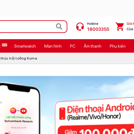
Hotline
Giỏ 
18003355
Của
t
Smartwatch
Màn hình
PC
Âm thanh
Phụ kiện
 Max
MacBook Neo giá tốt
 thúc hồi tưởng Kuma
Galaxy Z8 Series
OPPO Reno16
11
Ốp lưng Pitaka
4
Ốp lưng Apple
Cốc sạc Apple