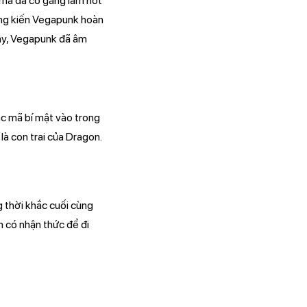
uma đã cố gắng làm nốt
hứng kiến Vegapunk hoàn
vậy, Vegapunk đã âm
c mã bí mật vào trong
là con trai của Dragon.
 thời khắc cuối cùng
n có nhận thức để đi