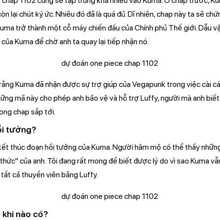
chap 1102 cũng sẽ tập trung khá nhiều vào Kuma. Ở chap trước, K
òn lại chút ký ức. Nhiêu đó đã là quá đủ. Dĩ nhiên, chap này ta sẽ c
ể Kuma trở thành một cỗ máy chiến đấu của Chính phủ Thế giới. Dẫu 
c của Kuma để chờ anh ta quay lại tiếp nhận nó.
ằng Kuma đã nhận được sự trợ giúp của Vegapunk trong việc cài cá
ững mã này cho phép anh bảo vệ và hỗ trợ Luffy, người mà anh biết 
ong chap sắp tới.
̀i tưởng?
ết thúc đoạn hồi tưởng của Kuma. Người hâm mộ có thể thấy những
thức" của anh. Tôi đang rất mong để biết được lý do vì sao Kuma vẫ
tất cả thuyền viên băng Luffy.
khi nào có?