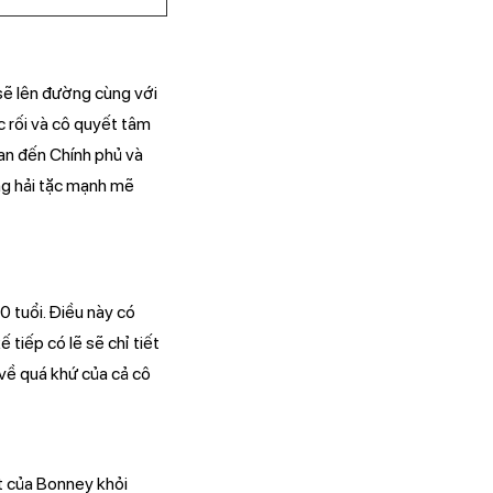
sẽ lên đường cùng với
 rối và cô quyết tâm
uan đến Chính phủ và
ng hải tặc mạnh mẽ
0 tuổi. Điều này có
 tiếp có lẽ sẽ chỉ tiết
về quá khứ của cả cô
át của Bonney khỏi