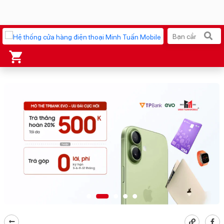
Xu hướng tìm kiếm
iPhone 17 Pro Max
MacBook Neo giá tốt
AirTag 2 Mới
Galaxy Z8 Series
AirPods 4
OPPO Reno16
Apple Watch S11
Ốp lưng Pitaka
Osmo Pocket 4
Ốp lưng Apple
Loa Marshall
Cốc sạc Apple