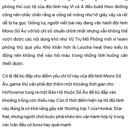
phòng thủ cực tệ của đội hình này. Vì cả 4 đều build theo đường
công nên chắc chắn rằng ai cũng sẽ mỏng như tờ giấy vậy và rất
dễ bị hạ gục. Giống tui, người viết bài này đang vận hành đội hình
Mono Số Ảo với bộ chỉ số chuẩn chỉnh nhất nhưng vẫn không thể
vượt được các nội dung khó như Vũ Trụ Mô Phỏng mới vì team
phòng thủ quá yếu. Khó khăn hơn là Loucha heal theo kiểu bị
động nên không thể nào hồi máu trong những tình huống cần
thiết được.
Có lẽ để bù đắp cho điểm yếu chí tử này của đội hình Mono Số
Ảo, game thủ cần phải đợi thêm một khoảng thời gian cho
HoYoverse tung ra một Bảo Hộ thuộc Số Ảo để bù đắp vào
khoảng trống còn thiếu này. Còn ở thời điểm hiện tại thì đội hình
này đúng là có khả năng gây sát thương top 1 của Honkai: Star
Rail, nhưng người chơi buộc phải khéo léo vận hành hợp lý trong
các trận đấu có boss hay quái mạnh.