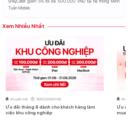
SPayLater giảm 5% tối đa 500.000 VND tại hệ thống Minh
Tuấn Mobile.
Xem Nhiều Nhất
Khuyến mãi
30/07/2026 01:00
Khu
Ưu đãi tháng 8 dành cho khách hàng làm
Ưu đ
việc khu công nghiệp
mua 