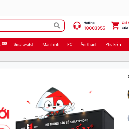
Hotline
Giỏ 
18003355
Của
t
Smartwatch
Màn hình
PC
Âm thanh
Phụ kiện
 Max
MacBook Neo giá tốt
Galaxy Z8 Series
OPPO Reno16
11
Ốp lưng Pitaka
4
Ốp lưng Apple
Cốc sạc Apple