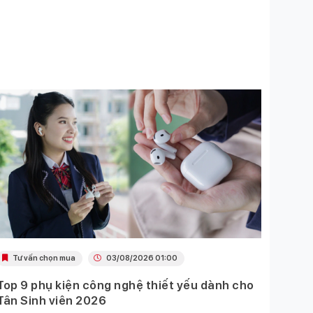
Tư vấn chọn mua
03/08/2026 01:00
Khu
Top 9 phụ kiện công nghệ thiết yếu dành cho
Ưu đã
Tân Sinh viên 2026
Mobil