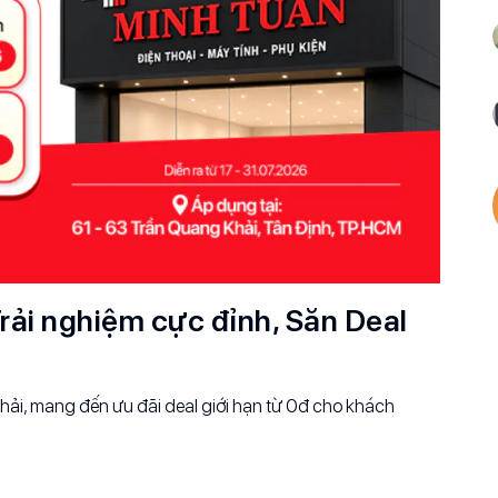
rải nghiệm cực đỉnh, Săn Deal
ải, mang đến ưu đãi deal giới hạn từ 0đ cho khách