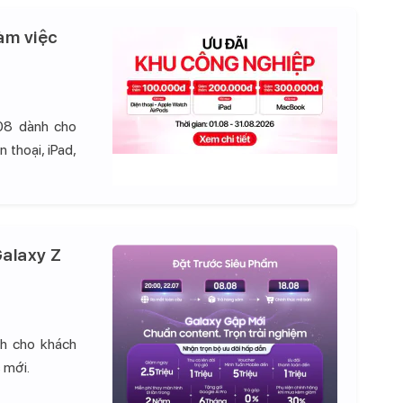
àm việc
08 dành cho
 thoại, iPad,
alaxy Z
nh cho khách
 mới.