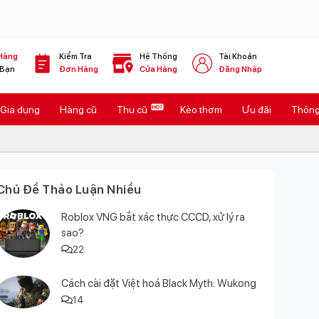
Hàng
Kiểm Tra
Hệ Thống
Tài Khoản
 Bạn
Đơn Hàng
Cửa Hàng
Đăng Nhập
Gia dụng
Hàng cũ
Thu cũ
Kèo thơm
Ưu đãi
Thông 
Chủ Đề Thảo Luận Nhiều
Roblox VNG bắt xác thực CCCD, xử lý ra
sao?
22
Cách cài đặt Việt hoá Black Myth: Wukong
14