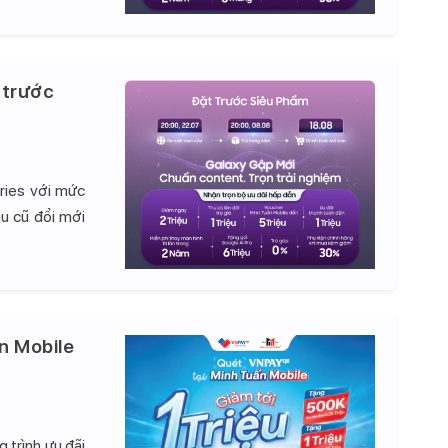
 trước
ries với mức
hu cũ đổi mới
n Mobile
 trình ưu đãi