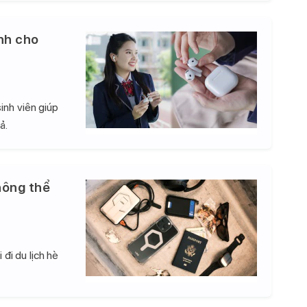
nh cho
inh viên giúp
ả.
hông thể
đi du lịch hè