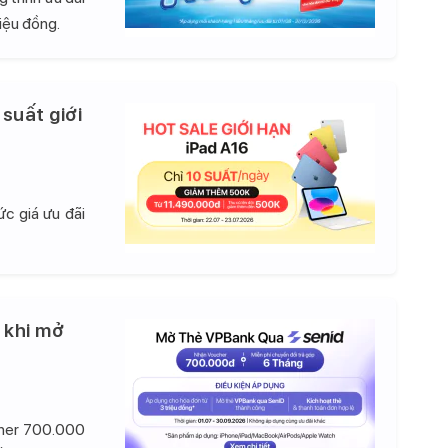
iệu đồng.
 suất giới
c giá ưu đãi
 khi mở
cher 700.000