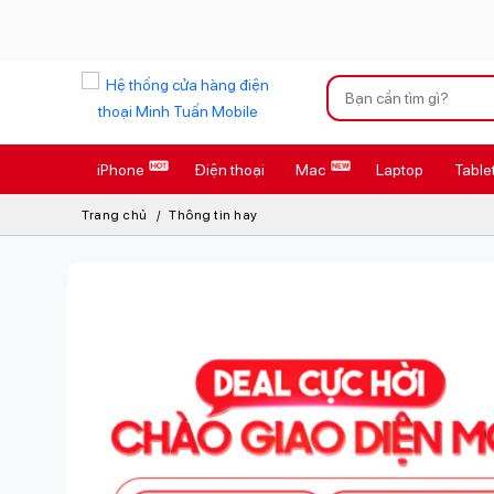
Xu hướng tìm kiếm
iPhone
Điện thoại
Mac
Laptop
Table
iPhone 17 Pro
Trang chủ
Thông tin hay
AirTag 2 Mới
AirPods 4
Apple Watch S
Osmo Pocket 
Loa Marshall