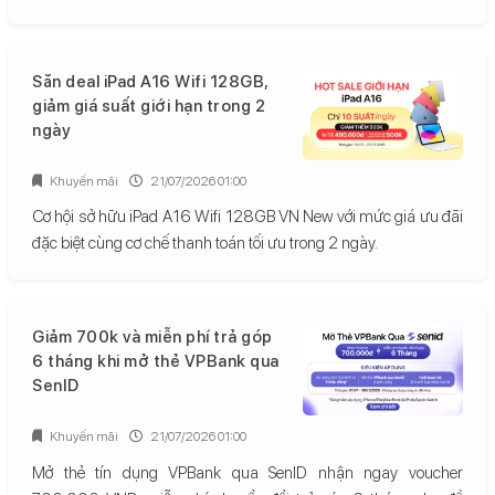
Săn deal iPad A16 Wifi 128GB,
giảm giá suất giới hạn trong 2
ngày
Khuyến mãi
21/07/2026 01:00
Cơ hội sở hữu iPad A16 Wifi 128GB VN New với mức giá ưu đãi
đặc biệt cùng cơ chế thanh toán tối ưu trong 2 ngày.
Giảm 700k và miễn phí trả góp
6 tháng khi mở thẻ VPBank qua
SenID
Khuyến mãi
21/07/2026 01:00
Mở thẻ tín dụng VPBank qua SenID nhận ngay voucher