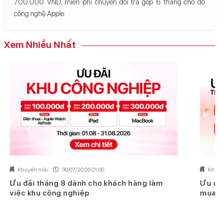
700.000 VND, miễn phí chuyển đổi trả góp 6 tháng cho đồ
công nghệ Apple.
Xem Nhiều Nhất
Khuyến mãi
30/07/2026 01:00
Khu
Ưu đãi tháng 8 dành cho khách hàng làm
Ưu đ
việc khu công nghiệp
mua 