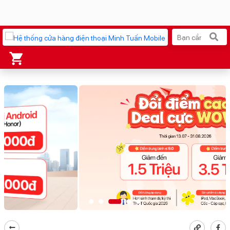
Xu hướng tìm kiếm
iPhone 17 Pro Max
MacBook Neo giá tốt
AirTag 2 Mới
Galaxy Z8 Series
AirPods 4
OPPO Reno16
Apple Watch S11
Ốp lưng Pitaka
Osmo Pocket 4
Ốp lưng Apple
Loa Marshall
Cốc sạc Apple