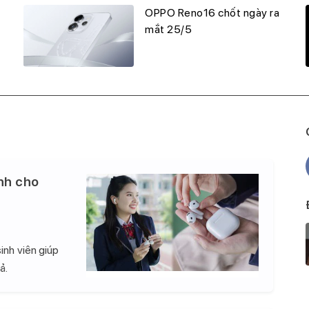
OPPO Reno16 chốt ngày ra
mắt 25/5
nh cho
inh viên giúp
ả.