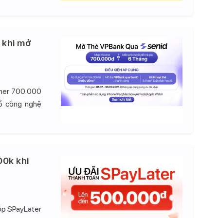
 khi mở
cher 700.000
đồ công nghệ
00k khi
góp SPayLater