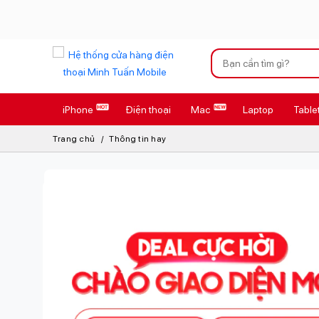
Xu hướng tìm kiếm
iPhone
Điện thoại
Mac
Laptop
Table
iPhone 17 Pro
Trang chủ
Thông tin hay
AirTag 2 Mới
AirPods 4
Apple Watch S
Osmo Pocket 
Loa Marshall