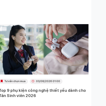
Tư vấn chọn mua
03/08/2026 01:00
Khu
Top 9 phụ kiện công nghệ thiết yếu dành cho
Ưu đã
Tân Sinh viên 2026
Mobil