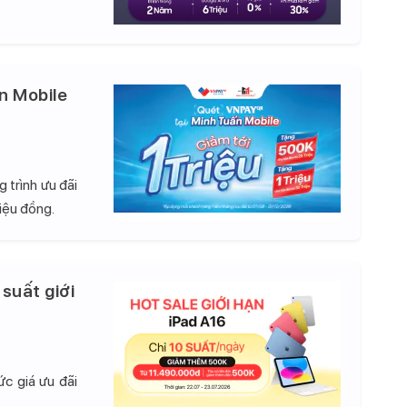
n Mobile
 trình ưu đãi
iệu đồng.
 suất giới
c giá ưu đãi