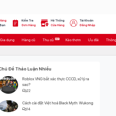
Hàng
Kiểm Tra
Hệ Thống
Tài Khoản
 Bạn
Đơn Hàng
Cửa Hàng
Đăng Nhập
Gia dụng
Hàng cũ
Thu cũ
Kèo thơm
Ưu đãi
Thông 
Chủ Đề Thảo Luận Nhiều
Roblox VNG bắt xác thực CCCD, xử lý ra
sao?
22
Cách cài đặt Việt hoá Black Myth: Wukong
14