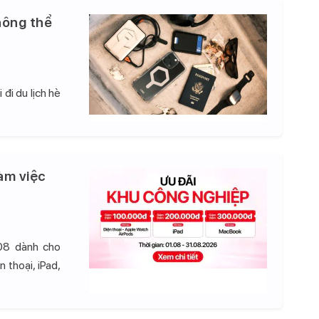
hông thể
đi du lịch hè
àm việc
08 dành cho
 thoại, iPad,