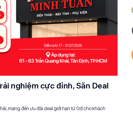
rải nghiệm cực đỉnh, Săn Deal
ải, mang đến ưu đãi deal giới hạn từ 0đ cho khách