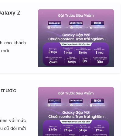
alaxy Z
nh cho khách
 mới.
 trước
ries với mức
hu cũ đổi mới