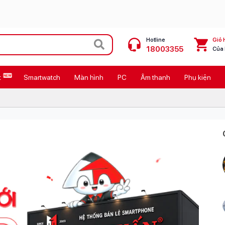
Hotline
Giỏ 
18003355
Của
t
Smartwatch
Màn hình
PC
Âm thanh
Phụ kiện
 Max
MacBook Neo giá tốt
Galaxy Z8 Series
OPPO Reno16
11
Ốp lưng Pitaka
4
Ốp lưng Apple
Cốc sạc Apple