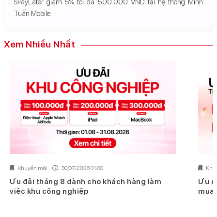
SPayLater giảm 5% tối đa 500.000 VND tại hệ thống Minh
Tuấn Mobile.
Xem Nhiều Nhất
Khuyến mãi
30/07/2026 01:00
Khu
Ưu đãi tháng 8 dành cho khách hàng làm
Ưu đ
việc khu công nghiệp
mua 