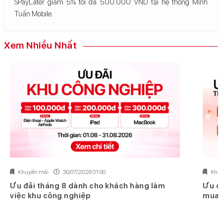
SPayLater giảm 5% tối đa 500.000 VND tại hệ thống Minh
Tuấn Mobile.
Xem Nhiều Nhất
Khuyến mãi
30/07/2026 01:00
Khu
Ưu đãi tháng 8 dành cho khách hàng làm
Ưu đ
việc khu công nghiệp
mua 