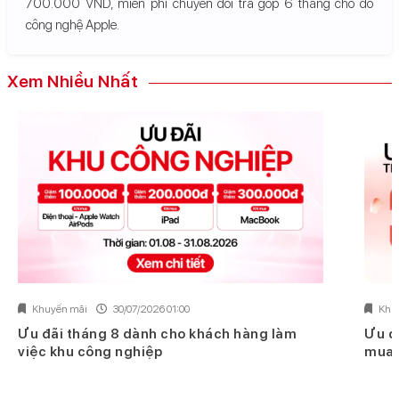
700.000 VND, miễn phí chuyển đổi trả góp 6 tháng cho đồ
công nghệ Apple.
Xem Nhiều Nhất
Khuyến mãi
30/07/2026 01:00
Khu
Ưu đãi tháng 8 dành cho khách hàng làm
Ưu đ
việc khu công nghiệp
mua 