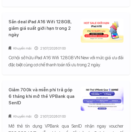
Săn deal iPad A16 Wifi 128GB,
giảm giá suất giới hạn trong 2
ngày
Khuyến mãi
21/07/2026 01:00
Cơ hội sở hữu iPad A16 Wifi 128GB VN New với mức giá ưu đãi
đặc biệt cùng cơ chế thanh toán tối ưu trong 2 ngày.
Giảm 700k và miễn phí trả góp
6 tháng khi mở thẻ VPBank qua
SenID
Khuyến mãi
21/07/2026 01:00
Mở thẻ tín dụng VPBank qua SenID nhận ngay voucher