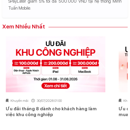
SPayLater giảm 5% tối đa 500.000 VND tại hệ thống Minh
Tuấn Mobile.
Xem Nhiều Nhất
Khuyến mãi
30/07/2026 01:00
Khu
Ưu đãi tháng 8 dành cho khách hàng làm
Ưu đ
việc khu công nghiệp
mua 