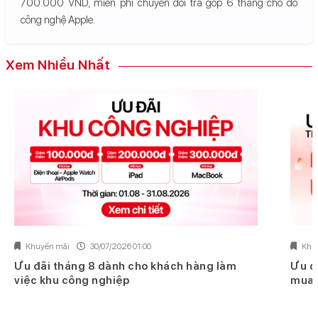
700.000 VND, miễn phí chuyển đổi trả góp 6 tháng cho đồ
công nghệ Apple.
Xem Nhiều Nhất
Khuyến mãi
30/07/2026 01:00
Khu
Ưu đãi tháng 8 dành cho khách hàng làm
Ưu đ
việc khu công nghiệp
mua 