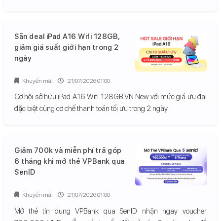
Săn deal iPad A16 Wifi 128GB,
giảm giá suất giới hạn trong 2
ngày
Khuyến mãi
21/07/2026 01:00
Cơ hội sở hữu iPad A16 Wifi 128GB VN New với mức giá ưu đãi
đặc biệt cùng cơ chế thanh toán tối ưu trong 2 ngày.
Giảm 700k và miễn phí trả góp
6 tháng khi mở thẻ VPBank qua
SenID
Khuyến mãi
21/07/2026 01:00
Mở thẻ tín dụng VPBank qua SenID nhận ngay voucher