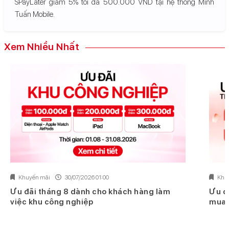
SPayLater giảm 5% tối đa 500.000 VND tại hệ thống Minh
Tuấn Mobile.
Xem Nhiều Nhất
Khuyến mãi
30/07/2026 01:00
Khu
Ưu đãi tháng 8 dành cho khách hàng làm
Ưu đ
việc khu công nghiệp
mua 