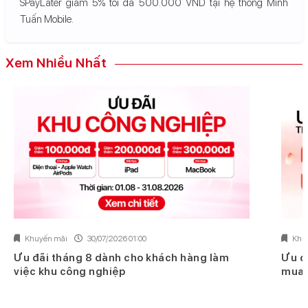
SPayLater giảm 5% tối đa 500.000 VND tại hệ thống Minh
Tuấn Mobile.
Xem Nhiều Nhất
Khuyến mãi
30/07/2026 01:00
Khu
Ưu đãi tháng 8 dành cho khách hàng làm
Ưu đ
việc khu công nghiệp
mua 