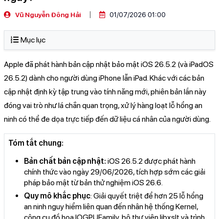
Vũ Nguyễn Đông Hải
01/07/2026 01:00
Mục lục
Apple đã phát hành bản cập nhật bảo mật iOS 26.5.2 (và iPadOS
26.5.2) dành cho người dùng iPhone lẫn iPad. Khác với các bản
cập nhật định kỳ tập trung vào tính năng mới, phiên bản lần này
đóng vai trò như lá chắn quan trọng, xử lý hàng loạt lỗ hổng an
ninh có thể đe dọa trực tiếp đến dữ liệu cá nhân của người dùng.
Tóm tắt chung:
Bản chất bản cập nhật:
iOS 26.5.2 được phát hành
chính thức vào ngày 29/06/2026, tích hợp sớm các giải
pháp bảo mật từ bản thử nghiệm iOS 26.6.
Quy mô khắc phục
: Giải quyết triệt để hơn 25 lỗ hổng
an ninh nguy hiểm liên quan đến nhân hệ thống Kernel,
công cụ đồ họa IOGPUFamily, bộ thư viện libxslt và trình