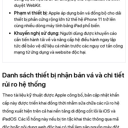
duyệt WebKit.
Phạm vi thiết bị:
Apple áp dụng bản vá đồng bộ cho dải
thiết bị phần cứng rộng lớn từ thế hệ iPhone 11 trở lên
cùng nhiều dòng máy tính bảng iPad phổ biến.
Khuyến nghị sử dụng:
Người dùng được khuyến cáo
cần tiến hành tải về và nâng cấp hệ điều hành ngay lập
tức để bảo vệ dữ liệu cá nhân trước các nguy cơ tấn công
mạng từ ứng dụng và website độc hại.
Danh sách thiết bị nhận bản vá và chi tiết
rủi ro hệ thống
Theo tài liệu kỹ thuật được Apple công bố, bản cập nhật khẩn
cấp này được triển khai đồng thời nhằm sửa chữa các rủi ro hệ
thống xuất hiện trên cả hai nền tảng di động cốt lõi là iOS và
iPadOS. Các lỗ hổng này nếu bị tin tặc khai thác thông qua mã
độc hoặc nội dung web độc hại có thể làm sập nguồn máy đột