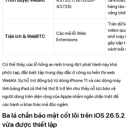
Trình duyệt WebKit
43720, CVE-2026-
tài khoản,
43725)
hàng rào 
văng trình
Tràn dữ liệ
video qua 
Các mã lỗi Web
Tiện ích & WebRTC
nhớ máy bị
Extensions
gây sập ti
cách bất n
Có thể thấy, các lỗ hổng an ninh trong đợt phát hành này khá
phức tạp, đặc biệt tập trung dày đặc ở công cụ hiển thị web
WebKit. Sự hỗ trợ đồng bộ từ dòng iPhone 11 và các dòng máy
tính bảng iPad cũ thế hệ thứ 8 trở lên cho thấy nỗ lực bảo vệ
người dùng trên diện rộng của Apple nhằm ngăn chặn triệt để
các hành vi khai thác mã độc ngầm.
Ba lá chắn bảo mật cốt lõi trên iOS 26.5.2
vừa được thiết lập