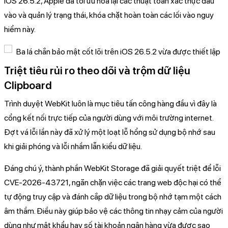
iOS 26.5.2, Apple đã tối ưu hóa lại các thuật toán xác thực đầu
vào và quản lý trạng thái, khóa chặt hoàn toàn các lối vào nguy
hiểm này.
Triệt tiêu rủi ro theo dõi và trộm dữ liệu
Clipboard
Trình duyệt WebKit luôn là mục tiêu tấn công hàng đầu vì đây là
cổng kết nối trực tiếp của người dùng với môi trường internet.
Đợt vá lỗi lần này đã xử lý một loạt lỗ hổng sử dụng bộ nhớ sau
khi giải phóng và lỗi nhầm lẫn kiểu dữ liệu.
Đáng chú ý, thành phần WebKit Storage đã giải quyết triệt để lỗi
CVE-2026-43721, ngăn chặn việc các trang web độc hại có thể
tự động truy cập và đánh cắp dữ liệu trong bộ nhớ tạm một cách
âm thầm. Điều này giúp bảo vệ các thông tin nhạy cảm của người
dùng như mật khẩu hay số tài khoản ngân hàng vừa được sao