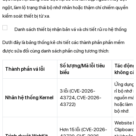
ngột, làm lộ trạng thái bộ nhớ nhân hoặc thậm chí chiếm quyền
kiểm soát thiết bị từ xa.
Dưới đây là bảng thống kê chi tiết các thành phần phần mềm
được sửa đổi cùng danh sách phần cứng tương thích:
Số lượng/Mã lỗi tiêu
Tác động
Thành phần vá lỗi
biểu
không cậ
Ứng dụng đ
3 lỗi (CVE-2026-
rỉ bộ nhớ 
Nhân hệ thống Kernel
43724, CVE-2026-
nguồn máy 
43722)
hoặc làm sa
bộ nhớ.
Website l
Hơn 15 lỗi (CVE-2026-
Clipboard, 