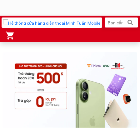
Xu hướng tìm kiếm
iPhone 17 Pro Max
MacBook Neo giá tốt
AirTag 2 Mới
Galaxy Z8 Series
AirPods 4
OPPO Reno16
Apple Watch S11
Ốp lưng Pitaka
Osmo Pocket 4
Ốp lưng Apple
Loa Marshall
Cốc sạc Apple