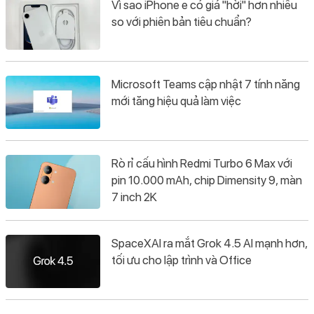
Vì sao iPhone e có giá "hời" hơn nhiều
so với phiên bản tiêu chuẩn?
Microsoft Teams cập nhật 7 tính năng
mới tăng hiệu quả làm việc
Rò rỉ cấu hình Redmi Turbo 6 Max với
pin 10.000 mAh, chip Dimensity 9, màn
7 inch 2K
SpaceXAI ra mắt Grok 4.5 AI mạnh hơn,
tối ưu cho lập trình và Office