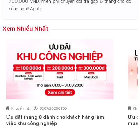
700.000 VND, miễn phí chuyển đổi trả góp 6 tháng cho đồ
công nghệ Apple.
Xem Nhiều Nhất
Khuyến mãi
30/07/2026 01:00
Khu
Ưu đãi tháng 8 dành cho khách hàng làm
Ưu đ
việc khu công nghiệp
mua 