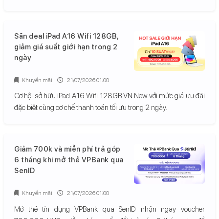
Săn deal iPad A16 Wifi 128GB,
giảm giá suất giới hạn trong 2
ngày
Khuyến mãi
21/07/2026 01:00
Cơ hội sở hữu iPad A16 Wifi 128GB VN New với mức giá ưu đãi
đặc biệt cùng cơ chế thanh toán tối ưu trong 2 ngày.
Giảm 700k và miễn phí trả góp
6 tháng khi mở thẻ VPBank qua
SenID
Khuyến mãi
21/07/2026 01:00
Mở thẻ tín dụng VPBank qua SenID nhận ngay voucher