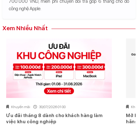
700.000 VND, miễn phí chuyển đổi trả góp 6 tháng cho đồ
công nghệ Apple.
Xem Nhiều Nhất
Khuyến mãi
30/07/2026 01:00
Khu
Ưu đãi tháng 8 dành cho khách hàng làm
Mở b
việc khu công nghiệp
hãng 