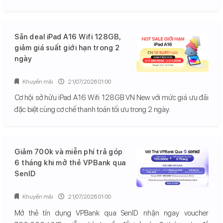
Săn deal iPad A16 Wifi 128GB,
giảm giá suất giới hạn trong 2
ngày
Khuyến mãi
21/07/2026 01:00
Cơ hội sở hữu iPad A16 Wifi 128GB VN New với mức giá ưu đãi
đặc biệt cùng cơ chế thanh toán tối ưu trong 2 ngày.
Giảm 700k và miễn phí trả góp
6 tháng khi mở thẻ VPBank qua
SenID
Khuyến mãi
21/07/2026 01:00
Mở thẻ tín dụng VPBank qua SenID nhận ngay voucher