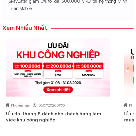
SPayLater giảm 5% tối đa 500.000 VND tại hệ thống Minh
Tuấn Mobile.
Xem Nhiều Nhất
Khuyến mãi
30/07/2026 01:00
Khu
Ưu đãi tháng 8 dành cho khách hàng làm
Ưu đ
việc khu công nghiệp
mua 