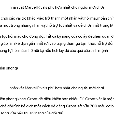
chơi các vai trò khác, việc trở thành một nhân vật hồi máu hoàn chỉ
 là một trong những nhân vật hỗ trợ tốt nhất và dễ chơi nhất trong Ma
ên tục hồi máu cho đồng đội. Tất cả kỹ năng của cô ấy đều liên quan đ
iúp làm kẻ địch gần nhất rơi vào trạng thái ngủ tạm thời, hỗ trợ đồ
năng tự hồi máu nhờ nội tại nếu tích lũy đủ các quả cầu sinh mệnh.
Tiên phong)
Tiên phong khác, Groot dễ điều khiển hơn nhiều. Dù Groot vẫn là mộ
 chế đội hình kẻ địch một cách dễ dàng. Groot sở hữu 700 máu cơ bả
ương vừa hấp thụ kỹ năng của đối thủ.