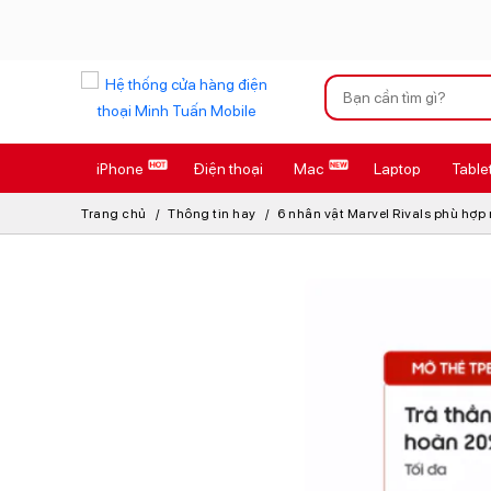
Xu hướng tìm kiếm
iPhone
Điện thoại
Mac
Laptop
Table
iPhone 17 Pro
Trang chủ
Thông tin hay
6 nhân vật Marvel Rivals phù hợp
AirTag 2 Mới
AirPods 4
Apple Watch S
Osmo Pocket 
Loa Marshall