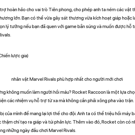
rợ hoàn hảo cho vai trò Tiên phong, cho phép anh ta ném các vật t
hương lớn. Bạn có thể vừa gây sát thương vừa kích hoạt giáp hoặc l
họn lý tưởng nếu bạn đã quen với game bắn súng và muốn được hỗ t
ivals.
Chiến lược gia)
ưng không muốn làm người hồi máu? Rocket Raccoon là một lựa chọn 
iện các nhiệm vụ hỗ trợ từ xa mà không cần phải xông pha vào trận.
ị của mình để mang lại lợi thế cho đội. Anh ta có thể triệu hồi máy ba
 thậm chí tạo ra giáp và túi phản lực. Thêm vào đó, Rocket còn có 
rong những ngày đầu chơi Marvel Rivals.