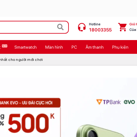
Hotline
Giỏ 
18003355
Của
t
Smartwatch
Màn hình
PC
Âm thanh
Phụ kiện
 Max
MacBook Neo giá tốt
 nhất cho người mới chơi
Galaxy Z8 Series
OPPO Reno16
11
Ốp lưng Pitaka
4
Ốp lưng Apple
Cốc sạc Apple