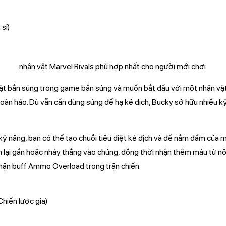
 sĩ)
ật bắn súng trong game bắn súng và muốn bắt đầu với một nhân vật
 hoàn hảo. Dù vẫn cần dùng súng để hạ kẻ địch, Bucky sở hữu nhiều 
kỹ năng, bạn có thể tạo chuỗi tiêu diệt kẻ địch và để nắm đấm của m
h lại gần hoặc nhảy thẳng vào chúng, đồng thời nhận thêm máu từ nội
hận buff Ammo Overload trong trận chiến.
Chiến lược gia)