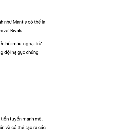
nh như Mantis có thể là
rvel Rivals.
ến hồi máu, ngoại trừ
ng đội hạ gục chúng.
t tiền tuyến mạnh mẽ,
n và có thể tạo ra các