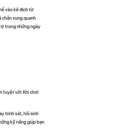
hể vào kẻ địch từ
á chắn xung quanh.
rợ trong những ngày
tuyệt vời. Khi chơi
y trinh sát, hồi sinh
những kỹ năng giúp bạn