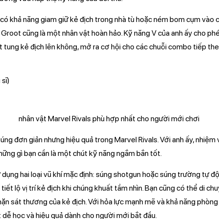
 có khả năng giam giữ kẻ địch trong nhà tù hoặc ném bom cụm vào 
, Groot cũng là một nhân vật hoàn hảo. Kỹ năng V của anh ấy cho ph
 tung kẻ địch lên không, mở ra cơ hội cho các chuỗi combo tiếp the
 sĩ)
súng đơn giản nhưng hiệu quả trong Marvel Rivals. Với anh ấy, nhiệm 
 những gì bạn cần là một chút kỹ năng ngắm bắn tốt.
ử dụng hai loại vũ khí mặc định: súng shotgun hoặc súng trường tự đ
 tiết lộ vị trí kẻ địch khi chúng khuất tầm nhìn. Bạn cũng có thể di c
chặn sát thương của kẻ địch. Với hỏa lực mạnh mẽ và khả năng phòng
t dễ học và hiệu quả dành cho người mới bắt đầu.