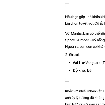
Nếu bạn gặp khó khăn khi 
lựa chọn tuyệt vời. Cô ấy
Với Mantis, bạn có thể li
Spore Slumber – kỹ năng g
Ngoài ra, bạn còn có khả 
2. Groot
Vai trò
: Vanguard (
Độ khó
: 1/5
Khác với nhiều nhân vật 
anh ấy lý tưởng để khống
bức tường vừa gây sát th