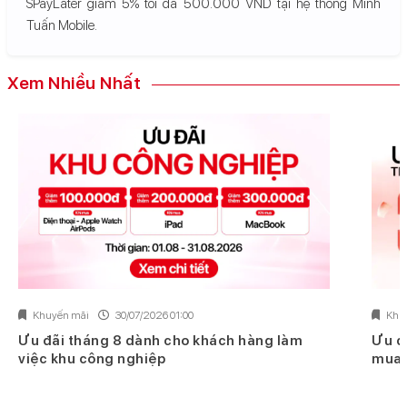
SPayLater giảm 5% tối đa 500.000 VND tại hệ thống Minh
Tuấn Mobile.
Xem Nhiều Nhất
Khuyến mãi
30/07/2026 01:00
Khu
Ưu đãi tháng 8 dành cho khách hàng làm
Ưu đ
việc khu công nghiệp
mua 