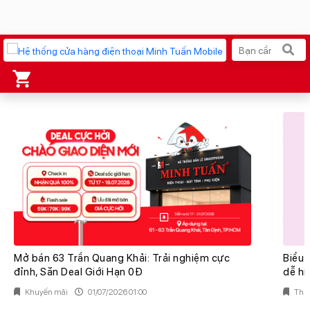
Xu hướng tìm kiếm
iPhone 17 Pro Max
MacBook Neo giá tốt
AirTag 2 Mới
Galaxy Z8 Series
AirPods 4
OPPO Reno16
Apple Watch S11
Ốp lưng Pitaka
Osmo Pocket 4
Ốp lưng Apple
Mở bán 63 Trần Quang Khải: Trải nghiệm cực
Biểu 
đỉnh, Săn Deal Giới Hạn 0Đ
dễ hi
Loa Marshall
Cốc sạc Apple
Khuyến mãi
01/07/2026 01:00
Thủ 