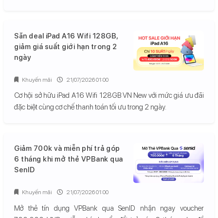
Săn deal iPad A16 Wifi 128GB,
giảm giá suất giới hạn trong 2
ngày
Khuyến mãi
21/07/2026 01:00
Cơ hội sở hữu iPad A16 Wifi 128GB VN New với mức giá ưu đãi
đặc biệt cùng cơ chế thanh toán tối ưu trong 2 ngày.
Giảm 700k và miễn phí trả góp
6 tháng khi mở thẻ VPBank qua
SenID
Khuyến mãi
21/07/2026 01:00
Mở thẻ tín dụng VPBank qua SenID nhận ngay voucher