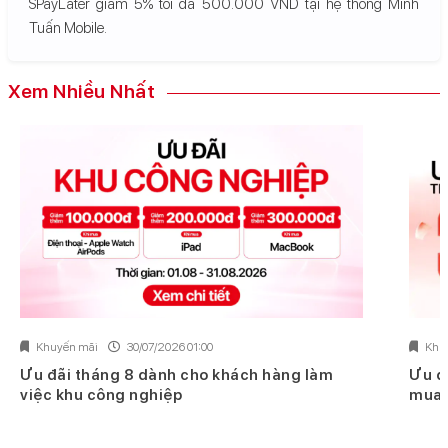
SPayLater giảm 5% tối đa 500.000 VND tại hệ thống Minh
Tuấn Mobile.
Xem Nhiều Nhất
Khuyến mãi
30/07/2026 01:00
Khu
Ưu đãi tháng 8 dành cho khách hàng làm
Ưu đ
việc khu công nghiệp
mua 