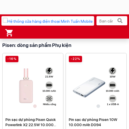
Xu hướng tìm kiếm
Pisen: dòng sản phẩm Phụ kiện
iPhone 17 Pro Max
MacBook Neo giá tốt
-16%
-22%
AirTag 2 Mới
Galaxy Z8 Series
AirPods 4
OPPO Reno16
Apple Watch S11
Ốp lưng Pitaka
Osmo Pocket 4
Ốp lưng Apple
Loa Marshall
Cốc sạc Apple
Pin sạc dự phòng Pisen Quick
Pin sạc dự phòng Pisen 10W
Powerlink X2 22.5W 10.000
10.000 mAh D094