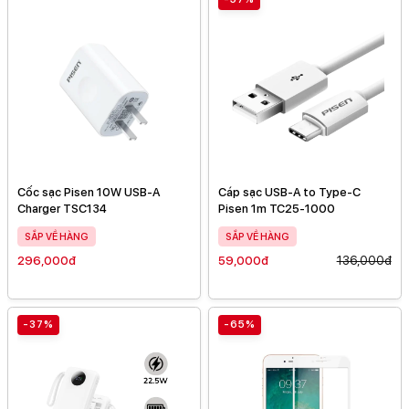
Cốc sạc Pisen 10W USB-A
Cáp sạc USB-A to Type-C
Charger TSC134
Pisen 1m TC25-1000
SẮP VỀ HÀNG
SẮP VỀ HÀNG
296,000đ
59,000đ
136,000đ
-37%
-65%