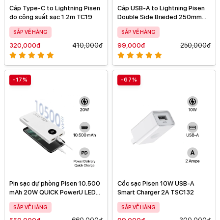
Cáp Type-C to Lightning Pisen
Cáp USB-A to Lightning Pisen
đo công suất sạc 1.2m TC19
Double Side Braided 250mm
AL07
SẮP VỀ HÀNG
SẮP VỀ HÀNG
320,000đ
410,000đ
99,000đ
250,000đ
-17%
-67%
Pin sạc dự phòng Pisen 10.500
Cốc sạc Pisen 10W USB-A
mAh 20W QUICK PowerU LED
Smart Charger 2A TSC132
Ultra
SẮP VỀ HÀNG
SẮP VỀ HÀNG