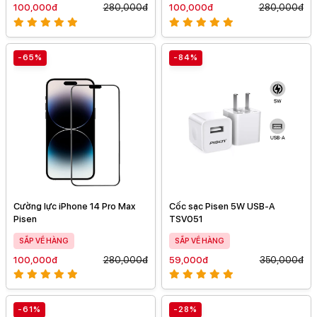
100,000đ
280,000đ
100,000đ
280,000đ
-65%
-84%
Cường lực iPhone 14 Pro Max
Cốc sạc Pisen 5W USB-A
Pisen
TSV051
SẮP VỀ HÀNG
SẮP VỀ HÀNG
100,000đ
280,000đ
59,000đ
350,000đ
-61%
-28%