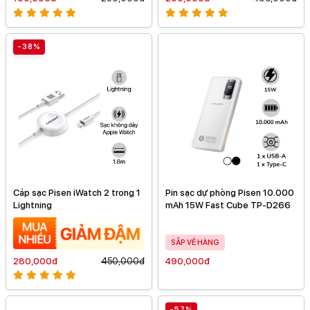
-38%
Cáp sạc Pisen iWatch 2 trong 1
Pin sạc dự phòng Pisen 10.000
Lightning
mAh 15W Fast Cube TP-D266
SẮP VỀ HÀNG
280,000đ
450,000đ
490,000đ
-57%