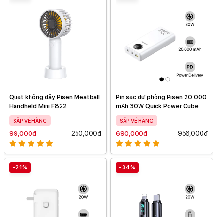
Quạt không dây Pisen Meatball
Pin sạc dự phòng Pisen 20.000
Handheld Mini F822
mAh 30W Quick Power Cube
SẮP VỀ HÀNG
SẮP VỀ HÀNG
99,000đ
250,000đ
690,000đ
956,000đ
-21%
-34%