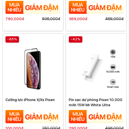
mAh
790,000đ
936,000đ
369,000đ
469,000đ
-65%
-42%
Cường lực iPhone X/Xs Pisen
Pin sạc dự phòng Pisen 10.000
mAh 15W Mr White Ultra
100,000đ
280,000đ
290,000đ
496,000đ