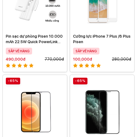
Pin sạc dự phòng Pisen 10.000
Cường lực iPhone 7 Plus /8 Plus
mAh 22.5W Quick PowerLink
Pisen
Round
SẮP VỀ HÀNG
SẮP VỀ HÀNG
490,000đ
770,000đ
100,000đ
280,000đ
-65%
-65%