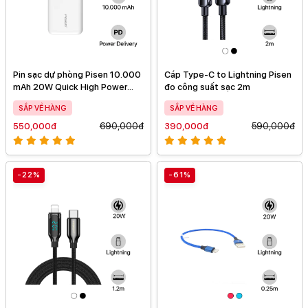
Pin sạc dự phòng Pisen 10.000
Cáp Type-C to Lightning Pisen
mAh 20W Quick High Power
đo công suất sạc 2m
Box
SẮP VỀ HÀNG
SẮP VỀ HÀNG
550,000đ
690,000đ
390,000đ
590,000đ
-22%
-61%