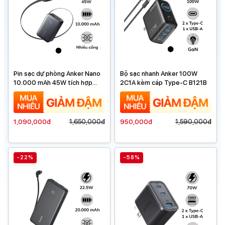
Pin sạc dự phòng Anker Nano
Bộ sạc nhanh Anker 100W
10.000 mAh 45W tích hợp
2C1A kèm cáp Type-C B121B
cáp sạc
1,090,000đ
1,650,000đ
950,000đ
1,590,000đ
-22%
-58%