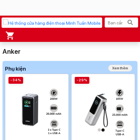
Xu hướng tìm kiếm
Anker
iPhone 17 Pro Max
MacBook Neo giá tốt
Phụ kiện
Xem thêm
AirTag 2 Mới
Galaxy Z8 Series
-34%
-29%
AirPods 4
OPPO Reno16
Apple Watch S11
Ốp lưng Pitaka
Osmo Pocket 4
Ốp lưng Apple
Loa Marshall
Cốc sạc Apple