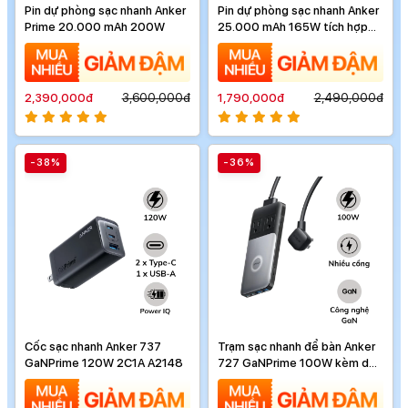
Pin dự phòng sạc nhanh Anker
Pin dự phòng sạc nhanh Anker
Prime 20.000 mAh 200W
25.000 mAh 165W tích hợp
cáp rút gọn A1695
2,390,000đ
3,600,000đ
1,790,000đ
2,490,000đ
-38%
-36%
Cốc sạc nhanh Anker 737
Trạm sạc nhanh để bàn Anker
GaNPrime 120W 2C1A A2148
727 GaNPrime 100W kèm dây
dài 1.5m A9126