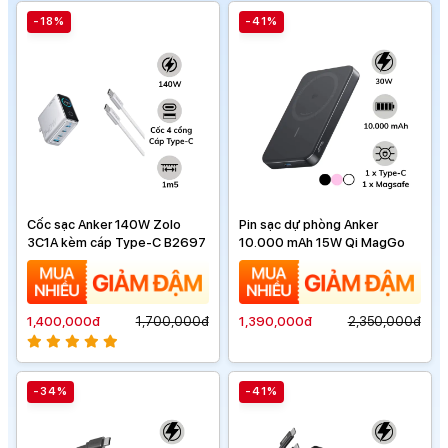
-18%
-41%
Cốc sạc Anker 140W Zolo
Pin sạc dự phòng Anker
3C1A kèm cáp Type-C B2697
10.000 mAh 15W Qi MagGo
1,400,000đ
1,700,000đ
1,390,000đ
2,350,000đ
-34%
-41%