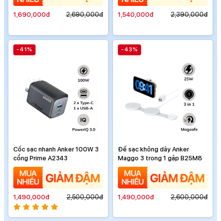
1,690,000đ
2,690,000đ
1,540,000đ
2,390,000đ
-41%
-43%
Cốc sạc nhanh Anker 100W 3
Đế sạc không dây Anker
cổng Prime A2343
Maggo 3 trong 1 gập B25M8
1,490,000đ
2,500,000đ
1,490,000đ
2,600,000đ