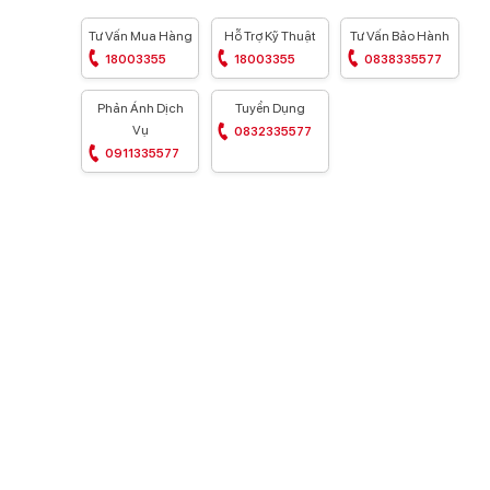
Tư Vấn Mua Hàng
Hỗ Trợ Kỹ Thuật
Tư Vấn Bảo Hành
18003355
18003355
0838335577
Phản Ánh Dịch
Tuyển Dụng
Vụ
0832335577
0911335577