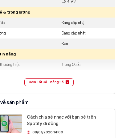
USB-A2
kế & trọng lượng
ước
Đang cập nhật
ượng
Đang cập nhật
Đen
tin hãng
 thương hiệu
Trung Quốc
hiệu
Urgreen
Xem Tất Cả Thông Số
 về sản phẩm
Cách chia sẻ nhạc với bạn bè trên
Spotify di động
08/01/2026 14:00