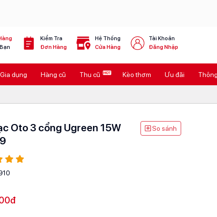
Hàng
Kiểm Tra
Hệ Thống
Tài Khoản
 Bạn
Đơn Hàng
Cửa Hàng
Đăng Nhập
Gia dụng
Hàng cũ
Thu cũ
Kèo thơm
Ưu đãi
Thông 
ạc Oto 3 cổng Ugreen 15W
So sánh
9
910
00đ