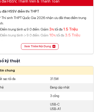
 đãi HSSV, Thành Viên & Thanh Toán
 đãi HSSV điểm thi THPT
 Thí sinh THPT Quốc Gia 2026 nhận ưu đãi theo điểm trung
nh:
3
1.5 Triệu
Điểm trung bình ≤ 9.0 điểm: Giảm
tối đa
%
10
3.5 Triệu
Điểm trung bình > 9.0 điểm: Giảm
tối đa
%
Áp dụng từ 13.07 - 31.08.2026
Xem Thêm Nội Dung
ều kiện áp dụng xem chi tiết tại đây
 đãi thành viên
(Chọn 1)
số kỹ thuật
50K
Giảm
khi sử dụng tiêu điểm
100K
Giảm
voucher sinh nhật
(áp dụng hóa đơn từ 400K)
tin chung
 đãi thanh toán
(Chọn 1)
t sạc tối đa
31.5W
5
500K
Giảm
tối đa
khi thanh toán SPayLater
%
(
Xem chi tiết
)
20
500K
Hoàn
tối đa
khi mở thẻ TPBank EVO
%
(
Xem chi tiết
)
ghệ
Đang cập nhật
50
50K
Giảm
%
tối đa
và miễn phí giao dịch cho khách nước
3 cổng
ngoài thanh toán VNPAY
(
Xem chi tiết
)
5
200K
Giảm
tối đa
khi thanh toán Kredivo
%
(
Xem chi tiết
)
USB-C
USB-A1
m đầy đủ ưu đãi thanh toán tại đây