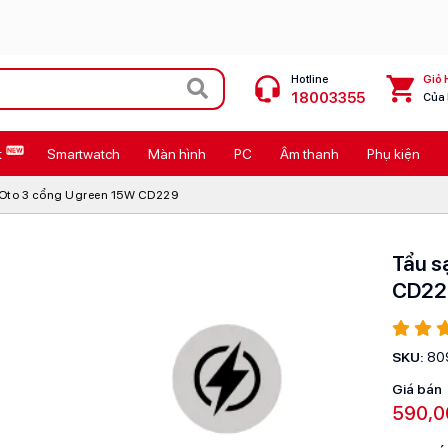
Hotline
Giỏ 
18003355
Của
t
Smartwatch
Màn hình
PC
Âm thanh
Phụ kiện
 Max
MacBook Neo giá tốt
 Oto 3 cổng Ugreen 15W CD229
Galaxy Z8 Series
OPPO Reno16
Tẩu s
CD22
11
Ốp lưng Pitaka
4
Ốp lưng Apple
SKU:
80
Cốc sạc Apple
Giá bán
590,0