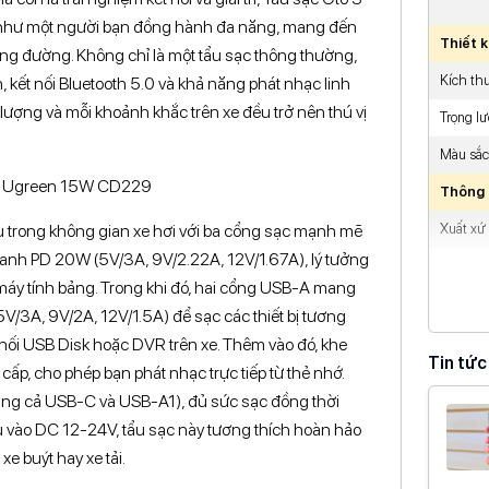
như một người bạn đồng hành đa năng, mang đến
Thiết 
cung đường. Không chỉ là một tẩu sạc thông thường,
Kích th
 kết nối Bluetooth 5.0 và khả năng phát nhạc linh
 lượng và mỗi khoảnh khắc trên xe đều trở nên thú vị
Trọng l
Màu sắc
Thông 
Xuất xứ
 trong không gian xe hơi với ba cổng sạc mạnh mẽ
hanh PD 20W (5V/3A, 9V/2.22A, 12V/1.67A), lý tưởng
Thương 
áy tính bảng. Trong khi đó, hai cổng USB-A mang
V/3A, 9V/2A, 12V/1.5A) để sạc các thiết bị tương
t nối USB Disk hoặc DVR trên xe. Thêm vào đó, khe
Tin tức
p, cho phép bạn phát nhạc trực tiếp từ thẻ nhớ.
ùng cả USB-C và USB-A1), đủ sức sạc đồng thời
đầu vào DC 12-24V, tẩu sạc này tương thích hoàn hảo
 xe buýt hay xe tải.