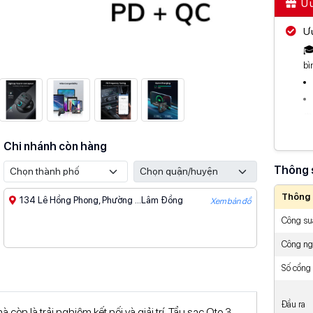
Ưu
Ưu
🎓
bì
⏰ 
Đi
Chi nhánh còn hàng
Ưu
Thông 
Thông 
134 Lê Hồng Phong, Phường ...Lâm Đồng
Xem bản đồ
Ưu
Công suấ
Công n
Số cổng
Đầu ra
Xe
 còn là trải nghiệm kết nối và giải trí, Tẩu sạc Oto 3