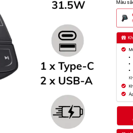
Màu sắ
Kh
Mu
Kh
Kh
Áp