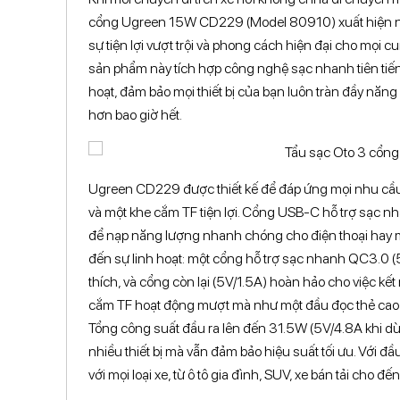
cổng Ugreen 15W CD229 (Model 80910) xuất hiện 
sự tiện lợi vượt trội và phong cách hiện đại cho mọi 
sản phẩm này tích hợp công nghệ sạc nhanh tiên tiến,
hoạt, đảm bảo mọi thiết bị của bạn luôn tràn đầy năng
hơn bao giờ hết.
Ugreen CD229 được thiết kế để đáp ứng mọi nhu cầu
và một khe cắm TF tiện lợi. Cổng USB-C hỗ trợ sạc n
để nạp năng lượng nhanh chóng cho điện thoại hay m
đến sự linh hoạt: một cổng hỗ trợ sạc nhanh QC3.0 (5
thích, và cổng còn lại (5V/1.5A) hoàn hảo cho việc kế
cắm TF hoạt động mượt mà như một đầu đọc thẻ cao cấ
Tổng công suất đầu ra lên đến 31.5W (5V/4.8A khi d
nhiều thiết bị mà vẫn đảm bảo hiệu suất tối ưu. Với 
với mọi loại xe, từ ô tô gia đình, SUV, xe bán tải cho đến