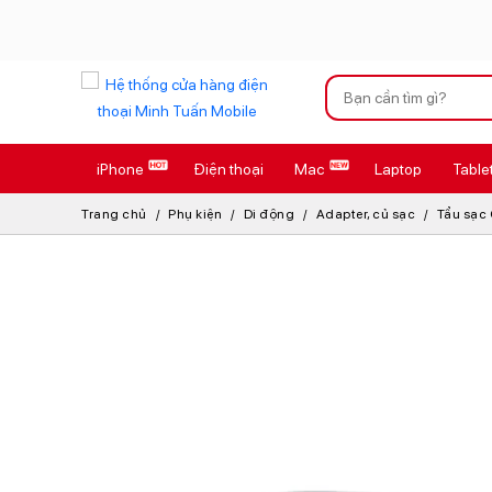
Xu hướng tìm kiếm
iPhone
Điện thoại
Mac
Laptop
Table
iPhone 17 Pro
Trang chủ
Phụ kiện
Di động
Adapter, củ sạc
Tẩu sạc
AirTag 2 Mới
AirPods 4
Apple Watch S
Osmo Pocket 
Loa Marshall