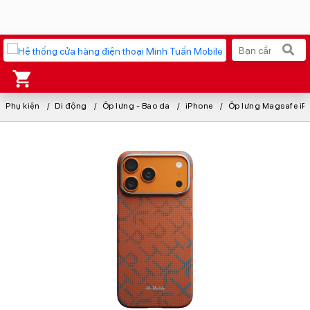
Phụ kiện
Xu hướng tìm kiếm
Di động
Ốp lưng - Bao da
iPhone
Ốp lưng Magsafe iPhone 17 Pro Max
iPhone 17 Pro Max
MacBook Neo giá tốt
AirTag 2 Mới
Galaxy Z8 Series
AirPods 4
OPPO Reno16
Apple Watch S11
Ốp lưng Pitaka
Osmo Pocket 4
Ốp lưng Apple
Loa Marshall
Cốc sạc Apple