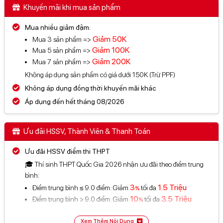
Khuyến mãi khi mua sản phẩm
Mua nhiều giảm đậm:
Giảm
50K
Mua 3 sản phẩm =>
Giảm
100K
Mua 5 sản phẩm =>
Giảm
200K
Mua 7 sản phẩm =>
Không áp dụng sản phẩm có giá dưới 150K (Trừ PPF)
Không áp dụng đồng thời khuyến mãi khác
Áp dụng đến hết tháng 08/2026
Ưu đãi HSSV, Thành Viên & Thanh Toán
Ưu đãi HSSV điểm thi THPT
🎓 Thí sinh THPT Quốc Gia 2026 nhận ưu đãi theo điểm trung
bình:
3
1.5 Triệu
Điểm trung bình ≤ 9.0 điểm: Giảm
tối đa
%
10
3.5 Triệu
Điểm trung bình > 9.0 điểm: Giảm
tối đa
%
⏰ Áp dụng từ 13.07 - 31.08.2026
Xem Thêm Nội Dung