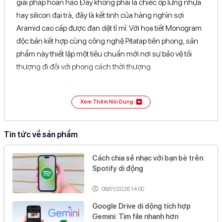
giải pháp hoàn hảo. Đây không phải là chiếc ốp lưng nhựa
hay silicon đại trà, đây là kết tinh của hàng nghìn sợi
Aramid cao cấp được đan dệt tỉ mỉ. Với họa tiết Monogram
độc bản kết hợp cùng công nghệ Pitatap tiên phong, sản
phẩm này thiết lập một tiêu chuẩn mới nơi sự bảo vệ tối
thượng đi đôi với phong cách thời thượng.
Thiết kế Monogram khẳng định bản sắc
cá nhân độc bản
Xem Thêm Nội Dung
Điểm khác biệt lớn nhất giúp PITAKA Monogram iPhone 17
Pro Max nổi bật chính là ngôn ngữ thiết kế Fusion Weaving.
Tin tức về sản phẩm
Đây là kỹ thuật dệt phức hợp độc quyền của Pitaka, cho
Cách chia sẻ nhạc với bạn bè trên
phép đan xen các sợi Aramid có màu sắc khác nhau để
Spotify di động
tạo nên những họa tiết Monogram tinh tế ngay trên bề mặt
vải dệt. Thay vì in ấn bề mặt dễ phai màu, các họa tiết này
08/01/2026 14:00
được hình thành từ cấu trúc sợi, mang lại chiều sâu không
Google Drive di dộng tích hợp
gian và sự sang trọng bền bỉ.
Gemini: Tìm file nhanh hơn