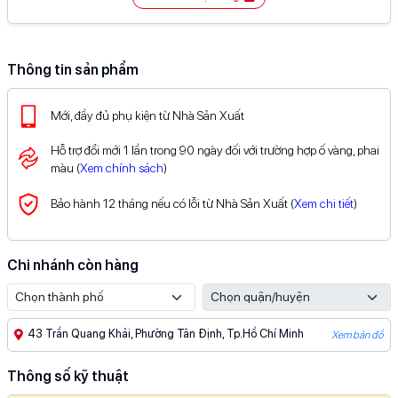
Điều kiện áp dụng xem chi tiết tại đây
Ưu đãi thành viên
(Chọn 1)
50K
Giảm
khi sử dụng tiêu điểm
Thông tin sản phẩm
100K
Giảm
voucher sinh nhật
(áp dụng hóa đơn từ 400K)
Ưu đãi thanh toán
(Chọn 1)
5
500K
Mới, đầy đủ phụ kiện từ Nhà Sản Xuất
Giảm
tối đa
khi thanh toán SPayLater
%
(
Xem chi tiết
)
20
500K
Hoàn
tối đa
khi mở thẻ TPBank EVO
%
(
Xem chi tiết
)
Hỗ trợ đổi mới 1 lần trong 90 ngày đối với trường hợp ố vàng, phai
50
50K
Giảm
%
tối đa
và miễn phí giao dịch cho khách nước
màu (
Xem chính sách
)
ngoài thanh toán VNPAY
(
Xem chi tiết
)
5
200K
Giảm
tối đa
khi thanh toán Kredivo
%
(
Xem chi tiết
)
Bảo hành 12 tháng nếu có lỗi từ Nhà Sản Xuất (
Xem chi tiết
)
Xem đầy đủ ưu đãi thanh toán tại đây
Chi nhánh còn hàng
43 Trần Quang Khải, Phường Tân Định, Tp.Hồ Chí Minh
Xem bản đồ
Thông số kỹ thuật