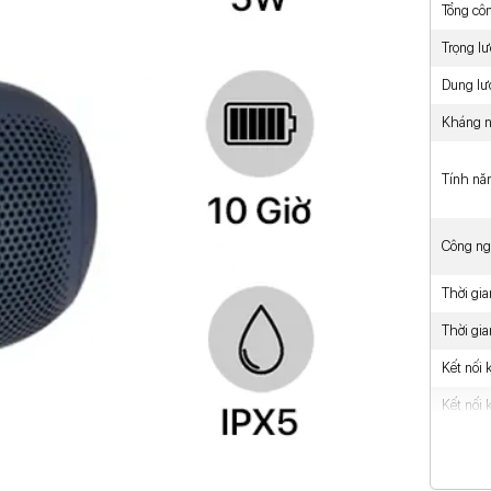
Tổng cô
Trọng l
Dung lư
Kháng n
Tính nă
Công ng
Thời gi
Thời gia
Kết nối
Kết nối 
Phím đi