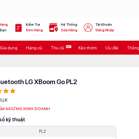
Hàng
Kiểm Tra
Hệ Thống
Tài Khoản
 Bạn
Đơn Hàng
Cửa Hàng
Đăng Nhập
Gia dụng
Hàng cũ
Thu cũ
Kèo thơm
Ưu đãi
Thông 
luetooth LG XBoom Go PL2
2LLK
ẨM NGỪNG KINH DOANH
số kỹ thuật
PL2