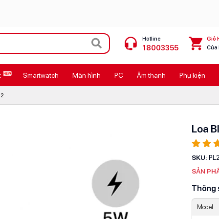
Hotline
Giỏ 
18003355
Của
t
Smartwatch
Màn hình
PC
Âm thanh
Phụ kiện
 Max
MacBook Neo giá tốt
L2
Galaxy Z8 Series
OPPO Reno16
Loa B
11
Ốp lưng Pitaka
SKU:
PL
4
Ốp lưng Apple
SẢN PH
Thông 
Cốc sạc Apple
Model