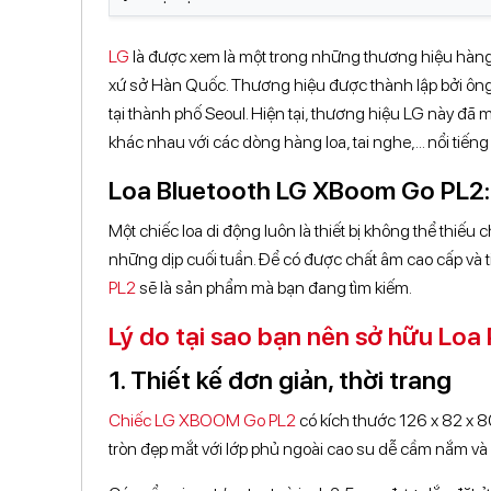
LG
là được xem là một trong những thương hiệu hàng 
xứ sở Hàn Quốc. Thương hiệu được thành lập bởi ông
tại thành phố Seoul. Hiện tại, thương hiệu LG này đã
khác nhau với các dòng hàng loa, tai nghe,... nổi tiếng 
Loa Bluetooth LG XBoom Go PL2: 
Một chiếc loa di động luôn là thiết bị không thể thiếu 
những dịp cuối tuần. Để có được chất âm cao cấp và ti
PL2
sẽ là sản phẩm mà bạn đang tìm kiếm.
Lý do tại sao bạn nên sở hữu Loa
1. Thiết kế đơn giản, thời trang
Chiếc LG XBOOM Go PL2
có kích thước 126 x 82 x 8
tròn đẹp mắt với lớp phủ ngoài cao su dễ cầm nắm và 