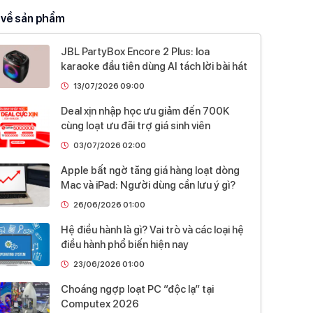
Phát/dừng chơi nhạc
 về sản phẩm
Tăng/giảm âm lượng
ước
126 x 82 x 80 mm
JBL PartyBox Encore 2 Plus: loa
karaoke đầu tiên dùng AI tách lời bài hát
1 x Loa LG PL2
ẩm gồm
1 x Cáp USB-A to Type-C
13/07/2026 09:00
1 x HDSD
Deal xịn nhập học ưu giảm đến 700K
hiệu
Hàn Quốc
cùng loạt ưu đãi trợ giá sinh viên
LG
03/07/2026 02:00
 tại
Đang cập nhật
Apple bất ngờ tăng giá hàng loạt dòng
Mac và iPad: Người dùng cần lưu ý gì?
nh
12 tháng chính hãng
26/06/2026 01:00
Hệ điều hành là gì? Vai trò và các loại hệ
điều hành phổ biến hiện nay
23/06/2026 01:00
Choáng ngợp loạt PC “độc lạ” tại
Computex 2026