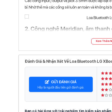
Các cổng input / output và jack 3.5mm được lắp đặt ở vi
bỉ. Nhờ thế mà các cổng sẽ luôn an toàn và không bị b
2. Công nghệ Meridian, âm thanh 
suất phát 5W
Xem Thêm N
Điểm mạnh của loa bluetooth LG XBOOM nằm ở âm
Meridian mang đến âm thanh chất lượng đẳng cấp. Mỗ
sâu lắng và những âm sắc phong phú.
Đánh Giá & Nhận Xét Về Loa Bluetooth LG XB
Sound Boost khuếch đại công suất âm thanh và mở r
động không khí bữa tiệc.
GỬI ĐÁNH GIÁ
Hãy là người đầu tiên gửi đánh giá.
3. Kháng nước IPX5 và thời lượng
Tận hưởng bất kể thời tiết, với xếp hạng IPX5, bộ loa c
Bạn có hài lòng với trải nghiệm tìm kiếm sản phẩ