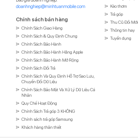
doanhnghiep@minhtuanmobile.com
Kèo thơm
Trả góp
ấn Mobile
với mức giá cực kì hấp dẫn.
Chính sách bán hàng
Thu Cũ Đổi Mớ
Chính Sách Giao Hàng
Thông tin hay
hơn, nhờ đó bạn có thể nghe âm thanh cân bằng dù
Chính Sách & Quy Định Chung
Tuyển dụng
Chính Sách Bảo Hành
Chính Sách Bảo Hành Hãng Apple
Chính Sách Bảo Hành Mở Rộng
Chính Sách Đổi Trả
Chính Sách Và Quy Định Hỗ Trợ Sao Lưu,
Chuyển Đổi Dữ Liệu
Chính Sách Bảo Mật Và Xử Lý Dữ Liệu Cá
Nhân
Quy Chế Hoạt Động
Chính Sách Trả góp 3 KHÔNG
Chính sách trả góp Samsung
Khách hàng thân thiết