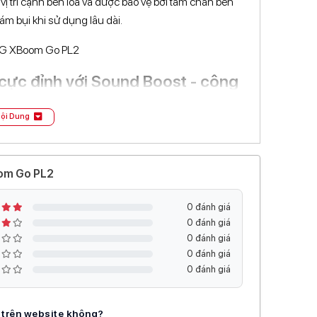
̣ trí cạnh bên loa và được bảo vệ bởi tấm chắn bền
ám bụi khi sử dụng lâu dài.
cực đỉnh với Sound Boost - công
ội Dung
 thanh cao cấp với công suất 5W nhờ công nghệ
i lần bật nhạc, bạn sẽ được thưởng thức âm bass
oom Go PL2
ộng trường âm thanh. Chỉ cần nhấn nút để khuấy
0 đánh giá
0 đánh giá
0 đánh giá
0 đánh giá
0 đánh giá
 Pin
ủa bạn vẫn có thể hoạt động dù bị ướt, nên cứ tiếp tục
m trên website không?