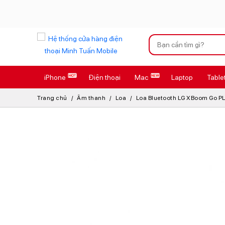
Xu hướng tìm kiếm
iPhone
Điện thoại
Mac
Laptop
Table
iPhone 17 Pro
Trang chủ
Âm thanh
Loa
Loa Bluetooth LG XBoom Go P
AirTag 2 Mới
AirPods 4
Apple Watch S
Osmo Pocket 
Loa Marshall