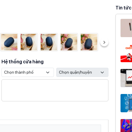
Tin tức
Kích th
Sản ph
Thương 
Hãng
Hệ thống cửa hàng
Sản xuất
Bảo hà