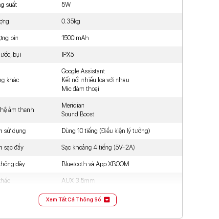
ng suất
5W
ượng
0.35kg
ợng pin
1500 mAh
ước, bụi
IPX5
Google Assistant
ng khác
Kết nối nhiều loa với nhau
Mic đàm thoại
Meridian
hệ âm thanh
Sound Boost
an sử dụng
Dùng 10 tiếng (Điều kiện lý tưởng)
n sạc đầy
Sạc khoảng 4 tiếng (5V-2A)
 không dây
Bluetooth và App XBOOM
khác
AUX 3.5mm
Bật/tắt bluetooth
Xem Tất Cả Thông Số
Bật/tắt Sound Boost
ều khiển
Nút nguồn