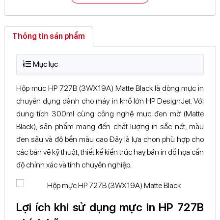
349 Nguyễn Duy Trinh, Phường ...Chí Minh
Xem bản đồ
Loại in
Mực in phun
413 Đại lộ Bình Dương, ...Chí Minh
Xem bản đồ
Màu mực
Black
Thông tin sản phẩm
18 Đường 39, KĐT. Vạn ...Chí Minh
Xem bản đồ
Số trang in tối đa/Dung
300ml
tích mực
90A, Đường 30 Tháng 4, ...Cần Thơ
Xem bản đồ
Mục lục
134 Lê Hồng Phong, Phường ...Lâm Đồng
Xem bản đồ
Hộp mực HP 727B (3WX19A) Matte Black là dòng mực in
114B Ba Tháng Hai, Phường ...Lâm Đồng
Xem bản đồ
chuyên dụng dành cho máy in khổ lớn HP DesignJet. Với
Thôn 4, Xã Đạ Tẻh ...Lâm Đồng
Xem bản đồ
dung tích 300ml cùng công nghệ mực đen mờ (Matte
Black), sản phẩm mang đến chất lượng in sắc nét, màu
đen sâu và độ bền màu cao. Đây là lựa chọn phù hợp cho
các bản vẽ kỹ thuật, thiết kế kiến trúc hay bản in đồ họa cần
độ chính xác và tính chuyên nghiệp.
Lợi ích khi sử dụng mực in HP 727B