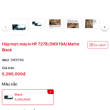
Hộp mực máy in HP 727B (3WX19A) Matte
So sánh
Black
SKU:
3WX19A
Giá bán
5,290,000đ
Màu sắc
Black
5,290,000đ