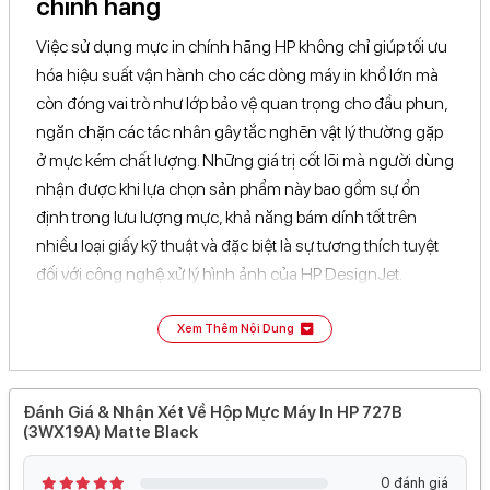
chính hãng
Việc sử dụng mực in chính hãng HP không chỉ giúp tối ưu
hóa hiệu suất vận hành cho các dòng máy in khổ lớn mà
còn đóng vai trò như lớp bảo vệ quan trọng cho đầu phun,
ngăn chặn các tác nhân gây tắc nghẽn vật lý thường gặp
ở mực kém chất lượng. Những giá trị cốt lõi mà người dùng
nhận được khi lựa chọn sản phẩm này bao gồm sự ổn
định trong lưu lượng mực, khả năng bám dính tốt trên
nhiều loại giấy kỹ thuật và đặc biệt là sự tương thích tuyệt
đối với công nghệ xử lý hình ảnh của HP DesignJet.
Độ tương phản cao
: Đảm bảo các đường kẻ mảnh
Xem Thêm Nội Dung
(fine lines) luôn sắc nét, chính xác, giúp bản vẽ kỹ
thuật có độ hiển thị rõ ràng ngay cả ở những chi tiết
nhỏ nhất.
Đánh Giá & Nhận Xét Về Hộp Mực Máy In HP 727B
(3WX19A) Matte Black
Chống phai màu
: Công nghệ mực bền bỉ giúp lưu giữ
tài liệu quan trọng trong thời gian dài mà không bị
0 đánh giá