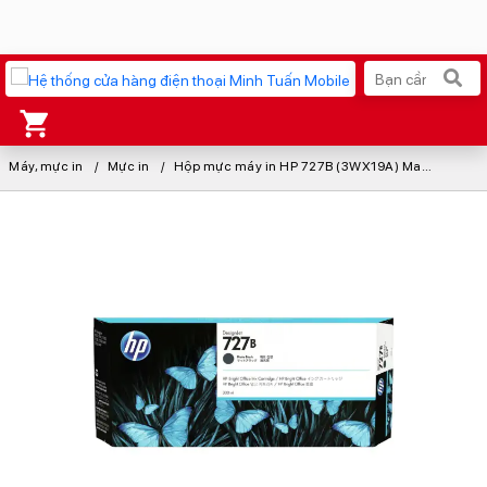
Máy, mực in
Xu hướng tìm kiếm
Mực in
Hộp mực máy in HP 727B (3WX19A) Matte Black
iPhone 17 Pro Max
MacBook Neo giá tốt
AirTag 2 Mới
Galaxy Z8 Series
AirPods 4
OPPO Reno16
Apple Watch S11
Ốp lưng Pitaka
Osmo Pocket 4
Ốp lưng Apple
Loa Marshall
Cốc sạc Apple