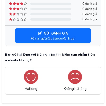
thay đổi tông màu trong môi trường văn phòng.
0 đánh giá
Tiết kiệm chi phí vận hành
: Với dung tích 300ml,
0 đánh giá
0 đánh giá
người dùng có thể thực hiện in ấn liên tục khối lượng
0 đánh giá
lớn mà không lo bị gián đoạn công việc vì phải thay
mực thường xuyên.
GỬI ĐÁNH GIÁ
Tương thích hoàn hảo
: Sản phẩm được tinh chỉnh để
Hãy là người đầu tiên gửi đánh giá.
tương tác tối ưu với hệ thống đầu phun, giảm thiểu
tình trạng lem mực hay khô mực không mong muốn.
Bạn có hài lòng với trải nghiệm tìm kiếm sản phẩm trên
website không?
Ứng dụng thực tế của mực Matte
Black trong in ấn kỹ thuật
Màu Matte Black trong dòng mực HP 727B là thành quả
Hài lòng
Không hài lòng
của quá trình nghiên cứu chuyên sâu về độ thẩm thấu và
phản xạ ánh sáng trên các bề mặt giấy chuyên dụng khác
nhau, tạo ra vùng đen sâu thẳm mà không gây bóng lóa.