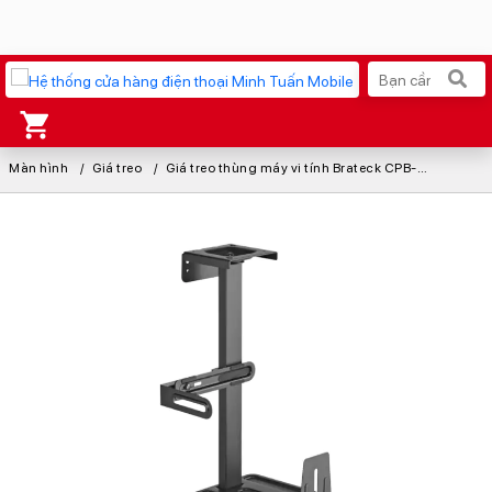
Màn hình
Xu hướng tìm kiếm
Giá treo
Giá treo thùng máy vi tính Brateck CPB-25
iPhone 17 Pro Max
MacBook Neo giá tốt
AirTag 2 Mới
Galaxy Z8 Series
AirPods 4
OPPO Reno16
Apple Watch S11
Ốp lưng Pitaka
Osmo Pocket 4
Ốp lưng Apple
Loa Marshall
Cốc sạc Apple