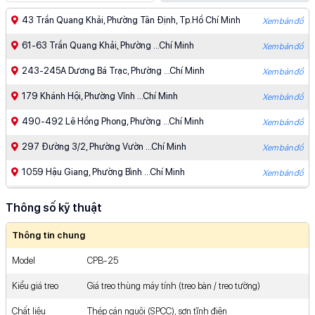
43 Trần Quang Khải, Phường Tân Định, Tp.Hồ Chí Minh
Xem bản đồ
61-63 Trần Quang Khải, Phường ...Chí Minh
Xem bản đồ
243-245A Dương Bá Trạc, Phường ...Chí Minh
Xem bản đồ
179 Khánh Hội, Phường Vĩnh ...Chí Minh
Xem bản đồ
490-492 Lê Hồng Phong, Phường ...Chí Minh
Xem bản đồ
297 Đường 3/2, Phường Vườn ...Chí Minh
Xem bản đồ
1059 Hậu Giang, Phường Bình ...Chí Minh
Xem bản đồ
287-289 Xô Viết Nghệ Tĩnh, ...Chí Minh
Xem bản đồ
Thông số kỹ thuật
383 Lê Trọng Tấn, Phường ...Chí Minh
Xem bản đồ
Thông tin chung
910 Âu Cơ, Phường Tân ...Chí Minh
Xem bản đồ
Model
CPB-25
427 - 429 Hoàng Văn ...Chí Minh
Xem bản đồ
Kiểu giá treo
Giá treo thùng máy tính (treo bàn / treo tường)
475 Phan Văn Trị, Phường ...Chí Minh
Xem bản đồ
Chất liệu
Thép cán nguội (SPCC), sơn tĩnh điện