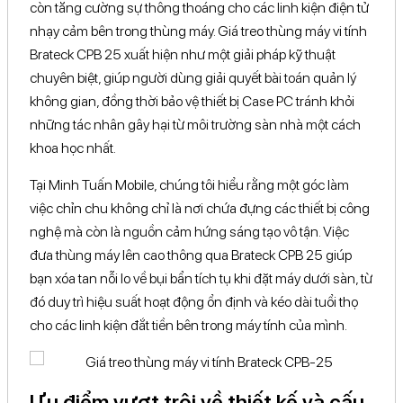
còn tăng cường sự thông thoáng cho các linh kiện điện tử
nhạy cảm bên trong thùng máy. Giá treo thùng máy vi tính
Mô tả khác
Brateck CPB 25 xuất hiện như một giải pháp kỹ thuật
Trụ đứng xoay 360°
chuyên biệt, giúp người dùng giải quyết bài toán quản lý
Tính năng
Cạnh giá có thể mở rộng/thu hẹp linh hoạt để phù hợp
nhiều mẫu case PC
không gian, đồng thời bảo vệ thiết bị Case PC tránh khỏi
những tác nhân gây hại từ môi trường sàn nhà một cách
Tương thích màn hình
khoa học nhất.
Tương thích
Không áp dụng
màn hình
Tại Minh Tuấn Mobile, chúng tôi hiểu rằng một góc làm
việc chỉn chu không chỉ là nơi chứa đựng các thiết bị công
nghệ mà còn là nguồn cảm hứng sáng tạo vô tận. Việc
đưa thùng máy lên cao thông qua Brateck CPB 25 giúp
bạn xóa tan nỗi lo về bụi bẩn tích tụ khi đặt máy dưới sàn, từ
đó duy trì hiệu suất hoạt động ổn định và kéo dài tuổi thọ
cho các linh kiện đắt tiền bên trong máy tính của mình.
Ưu điểm vượt trội về thiết kế và cấu