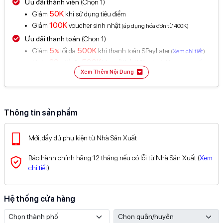
Ưu đãi thành viên
(Chọn 1)
50K
Giảm
khi sử dụng tiêu điểm
100K
Giảm
voucher sinh nhật
(áp dụng hóa đơn từ 400K)
Ưu đãi thanh toán
(Chọn 1)
5
500K
Giảm
tối đa
khi thanh toán SPayLater
%
(
Xem chi tiết
)
20
500K
Hoàn
tối đa
khi mở thẻ TPBank EVO
%
(
Xem chi tiết
)
Xem Thêm Nội Dung
50
50K
Giảm
%
tối đa
và miễn phí giao dịch cho khách nước
ngoài thanh toán VNPAY
(
Xem chi tiết
)
5
200K
Giảm
tối đa
khi thanh toán Kredivo
%
(
Xem chi tiết
)
Xem đầy đủ ưu đãi thanh toán tại đây
Thông tin sản phẩm
Mới, đầy đủ phụ kiện từ Nhà Sản Xuất
Bảo hành chính hãng 12 tháng nếu có lỗi từ Nhà Sản Xuất (
Xem
chi tiết
)
Hệ thống cửa hàng