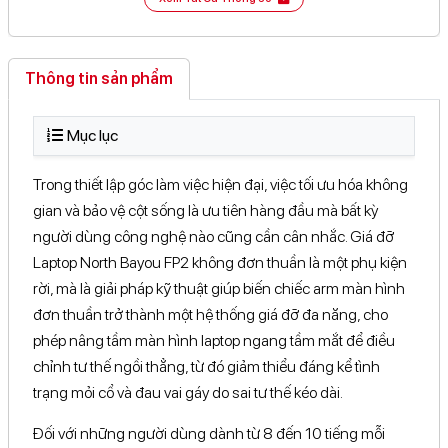
349 Nguyễn Duy Trinh, Phường ...Chí Minh
Xem bản đồ
Góc điều chỉnh
413 Đại lộ Bình Dương, ...Chí Minh
Xem bản đồ
Mô tả khác
Thông tin sản phẩm
18 Đường 39, KĐT. Vạn ...Chí Minh
Xem bản đồ
Gắn laptop vào giá treo màn PC; thiết kế khe thoáng hỗ
Tính năng
90A, Đường 30 Tháng 4, ...Cần Thơ
trợ tản nhiệt
Xem bản đồ
Mục lục
Tương thích màn hình
134 Lê Hồng Phong, Phường ...Lâm Đồng
Xem bản đồ
Trong thiết lập góc làm việc hiện đại, việc tối ưu hóa không
Tương thích màn
114B Ba Tháng Hai, Phường ...Lâm Đồng
Xem bản đồ
Laptop / Máy tính bảng
hình
gian và bảo vệ cột sống là ưu tiên hàng đầu mà bất kỳ
Thôn 4, Xã Đạ Tẻh ...Lâm Đồng
Xem bản đồ
người dùng công nghệ nào cũng cần cân nhắc. Giá đỡ
Laptop North Bayou FP2 không đơn thuần là một phụ kiện
rời, mà là giải pháp kỹ thuật giúp biến chiếc arm màn hình
đơn thuần trở thành một hệ thống giá đỡ đa năng, cho
phép nâng tầm màn hình laptop ngang tầm mắt để điều
chỉnh tư thế ngồi thẳng, từ đó giảm thiểu đáng kể tình
trạng mỏi cổ và đau vai gáy do sai tư thế kéo dài.
Đối với những người dùng dành từ 8 đến 10 tiếng mỗi