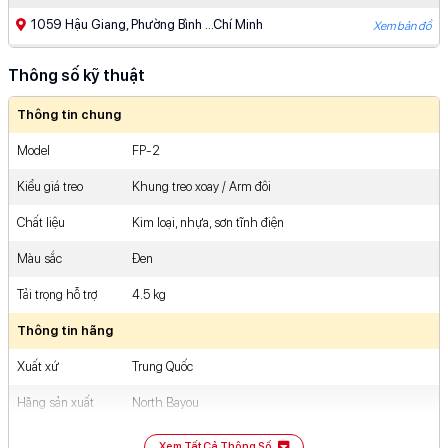
1059 Hậu Giang, Phường Bình ...Chí Minh
Xem bản đồ
287-289 Xô Viết Nghệ Tĩnh, ...Chí Minh
Xem bản đồ
Thông số kỹ thuật
383 Lê Trọng Tấn, Phường ...Chí Minh
Xem bản đồ
Thông tin chung
910 Âu Cơ, Phường Tân ...Chí Minh
Xem bản đồ
Model
FP-2
427 - 429 Hoàng Văn ...Chí Minh
Xem bản đồ
Kiểu giá treo
Khung treo xoay / Arm đôi
475 Phan Văn Trị, Phường ...Chí Minh
Xem bản đồ
Chất liệu
Kim loại, nhựa, sơn tĩnh điện
363 Nguyễn Oanh, Phường Gò ...Chí Minh
Xem bản đồ
Màu sắc
Đen
539 Quang Trung, Phường Gò ...Chí Minh
Xem bản đồ
Tải trọng hỗ trợ
4.5 kg
93/8A Nguyễn Ảnh Thủ, Khu ...Chí Minh
Xem bản đồ
Thông tin hãng
81-83 Võ Văn Ngân, Phường ...Chí Minh
Xem bản đồ
Xuất xứ
Trung Quốc
112-114 Lê Văn Việt, Phường ...Chí Minh
Xem bản đồ
Hãng sản xuất
North Bayou
12 Nguyễn An Ninh, Khu ...Chí Minh
Xem bản đồ
Kích thước & Trọng lượng
Xem Tất Cả Thông Số