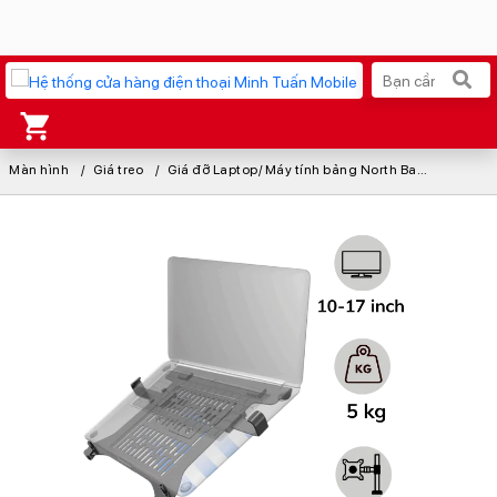
Màn hình
Xu hướng tìm kiếm
Giá treo
Giá đỡ Laptop/ Máy tính bảng North Bayou FP-2
iPhone 17 Pro Max
MacBook Neo giá tốt
AirTag 2 Mới
Galaxy Z8 Series
AirPods 4
OPPO Reno16
Apple Watch S11
Ốp lưng Pitaka
Osmo Pocket 4
Ốp lưng Apple
Loa Marshall
Cốc sạc Apple