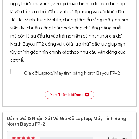
ngày trước máy tính, việc giữ màn hình ở độ cao phù hợp
là yếu tố then chốt để duy trì sự tập trung và sức khỏe lâu
dài. Tại Minh Tuấn Mobile, chúng tôi hiểu rằng một góc làm
việc đạt chuẩn công thái học không chỉ tăng năng suất
mà còn là sự đầu tư vào trải nghiệm cá nhân, nơi giá đỡ
North Bayou FP2 đóng vai trò là "trợ thủ" đắc lực giúp bạn
tùy chỉnh góc nhìn chính xác theo nhu cầu vận động của
cơ thể.
Ưu điểm vượt trội của giá đỡ North
Bayou FP2
Xem Thêm Nội Dung
Sản phẩm này được thiết kế dựa trên sự thấu hiểu sâu sắc
nhu cầu của dân văn phòng, kỹ sư và cả các game thủ
Đánh Giá & Nhận Xét Về Giá Đỡ Laptop/ Máy Tính Bảng
North Bayou FP-2
đang tìm kiếm sự ngăn nắp cho không gian. Thay vì sử
dụng những chiếc kệ đặt bàn cố định chiếm dụng diện
0 đánh giá