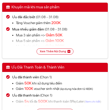
Khuyến mãi khi mua sản phẩm
Ưu đãi đặc biệt
(01.08 - 31.08)
200K
Tặng Voucher giảm thêm
Mua nhiều giảm đậm
(01.08 - 31.08)
Giảm
50K
Mua 3 sản phẩm =>
Giảm
100K
Mua 5 sản phẩm =>
Giảm
200K
Mua 7 sản phẩm =>
Xem Thêm Nội Dung
Không áp dụng sản phẩm có giá dưới 150K (Trừ PPF)
❌ Không áp dụng nhiều chương trình khuyến mãi cùng một
sản phẩm
Ưu Đãi Thanh Toán & Thành Viên
Xem thêm chương trình khuyến mãi tại đây
Ưu đãi thành viên
(Chọn 1)
50K
Giảm
khi sử dụng tiêu điểm
100K
Giảm
voucher sinh nhật
(áp dụng hóa đơn từ 400K)
Ưu đãi thanh toán
(Chọn 1)
5
500K
Giảm
tối đa
khi thanh toán SPayLater
%
(
Xem chi tiết
)
20
500K
Hoàn
tối đa
khi mở thẻ TPBank EVO
%
(
Xem chi tiết
)