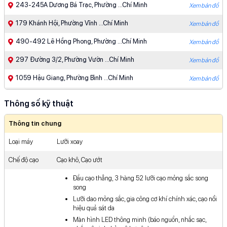
243-245A Dương Bá Trạc, Phường ...Chí Minh
Xem bản đồ
179 Khánh Hội, Phường Vĩnh ...Chí Minh
Xem bản đồ
490-492 Lê Hồng Phong, Phường ...Chí Minh
Xem bản đồ
297 Đường 3/2, Phường Vườn ...Chí Minh
Xem bản đồ
1059 Hậu Giang, Phường Bình ...Chí Minh
Xem bản đồ
287-289 Xô Viết Nghệ Tĩnh, ...Chí Minh
Xem bản đồ
Thông số kỹ thuật
383 Lê Trọng Tấn, Phường ...Chí Minh
Xem bản đồ
Thông tin chung
910 Âu Cơ, Phường Tân ...Chí Minh
Xem bản đồ
Loại máy
Lưỡi xoay
427 - 429 Hoàng Văn ...Chí Minh
Xem bản đồ
Chế độ cạo
Cạo khô, Cạo ướt
475 Phan Văn Trị, Phường ...Chí Minh
Xem bản đồ
Đầu cạo thẳng, 3 hàng 52 lưỡi cạo mỏng sắc song
363 Nguyễn Oanh, Phường Gò ...Chí Minh
song
Xem bản đồ
Lưỡi dao mỏng sắc, gia công cơ khí chính xác, cạo nổi
539 Quang Trung, Phường Gò ...Chí Minh
Xem bản đồ
hiệu quả sát da
Màn hình LED thông minh (báo nguồn, nhắc sạc,
93/8A Nguyễn Ảnh Thủ, Khu ...Chí Minh
Xem bản đồ