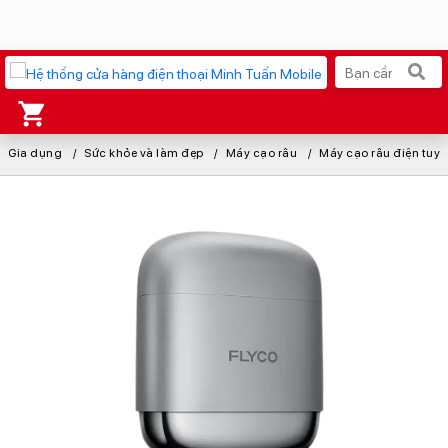
Gia dụng
Xu hướng tìm kiếm
Sức khỏe và làm đẹp
Máy cạo râu
Máy cạo râu điện tuyế
iPhone 17 Pro Max
MacBook Neo giá tốt
AirTag 2 Mới
Galaxy Z8 Series
AirPods 4
OPPO Reno16
Apple Watch S11
Ốp lưng Pitaka
Osmo Pocket 4
Ốp lưng Apple
Loa Marshall
Cốc sạc Apple