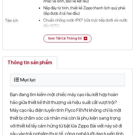
nhắc vệ sinh, bảo vệ kẹt râu)
Nắp đậy từ tính, thiết kế Zippo thanh lịch quý phái
81-83 Võ Văn Ngân, Phường ...Chí Minh
Xem bản đồ
(lắp được ở cả hai đầu)
112-114 Lê Văn Việt, Phường ...Chí Minh
Chuẩn chống nước IPX7 (rửa trực tiếp dưới vòi nước
Xem bản đồ
Tiện ích
đến 60°C)
12 Nguyễn An Ninh, Khu ...Chí Minh
Xem bản đồ
Hệ thống chống kẹt thông minh
Xem Tất Cả Thông Số
Tự động ngắt khi quá tải
349 Nguyễn Duy Trinh, Phường ...Chí Minh
Xem bản đồ
Có khoá bảo vệ lưỡi cạo thông minh & Chế độ khoá
du lịch thông minh
413 Đại lộ Bình Dương, ...Chí Minh
Xem bản đồ
Có thể vừa cắm sạc vừa cạo
Thông tin sản phẩm
18 Đường 39, KĐT. Vạn ...Chí Minh
Xem bản đồ
Đi kèm hộp đựng du lịch sang trọng
90A, Đường 30 Tháng 4, ...Cần Thơ
Xem bản đồ
Mục lục
Pin Lithium-ion (Sạc nhanh 1 giờ qua cổng USB Type-C,
Loại pin
134 Lê Hồng Phong, Phường ...Lâm Đồng
Xem bản đồ
dùng liên tục 90 phút, đáp ứng nhu cầu lên đến 90 ngày)
Bạn đang tìm kiếm một chiếc máy cạo râu kết hợp hoàn
114B Ba Tháng Hai, Phường ...Lâm Đồng
Xem bản đồ
Thiết kế & trọng lượng
hảo giữa thiết kế thời thượng và hiệu suất cắt vượt trội?
Thôn 4, Xã Đạ Tẻh ...Lâm Đồng
Xem bản đồ
Kích thước
79.5 x 68.5 x 30.5 mm
Máy cạo râu điện tuyến tính Flyco F8VN không chỉ là một
thiết bị chăm sóc cá nhân mà còn là phụ kiện sang trọng
Trọng lượng
170.6 g
với thiết kế lấy cảm hứng từ bật lửa Zippo. Bài viết này sẽ đi
Thông tin hãng
sâu vào trải nghiệm thực tế, công nghệ lưỡi dao tuyến tính