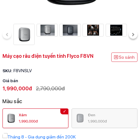
Máy cạo râu điện tuyến tính Flyco F8VN
So sánh
SKU:
F8VNSLV
Giá bán
1,990,000đ
2,790,000đ
Màu sắc
Xám
Đen
1,990,000đ
1,990,000đ