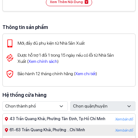
Xem Thêm Nội Dung
50
50K
Giảm
%
tối đa
và miễn phí giao dịch cho khách nước
ngoài thanh toán VNPAY
(
Xem chi tiết
)
5
200K
Giảm
tối đa
khi thanh toán Kredivo
%
(
Xem chi tiết
)
Xem đầy đủ ưu đãi thanh toán tại đây
Thông tin sản phẩm
Mới, đầy đủ phụ kiện từ Nhà Sản Xuất
Được hỗ trợ 1 đổi 1 trong 15 ngày nếu có lỗi từ Nhà Sản
Xuất (
Xem chính sách
)
Bảo hành 12 tháng chính hãng (
Xem chi tiết
)
Hệ thống cửa hàng
43 Trần Quang Khải, Phường Tân Định, Tp.Hồ Chí Minh
Xem bản đồ
61-63 Trần Quang Khải, Phường ...Chí Minh
Xem bản đồ