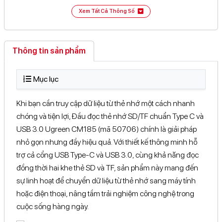
112-114 Lê Văn Việt, Phường ...Chí Minh
Xem bản đồ
Xem Tất Cả Thông Số
12 Nguyễn An Ninh, Khu ...Chí Minh
Xem bản đồ
349 Nguyễn Duy Trinh, Phường ...Chí Minh
Xem bản đồ
Thông tin sản phẩm
413 Đại lộ Bình Dương, ...Chí Minh
Xem bản đồ
18 Đường 39, KĐT. Vạn ...Chí Minh
Xem bản đồ
Mục lục
90A, Đường 30 Tháng 4, ...Cần Thơ
Xem bản đồ
Khi bạn cần truy cập dữ liệu từ thẻ nhớ một cách nhanh
134 Lê Hồng Phong, Phường ...Lâm Đồng
Xem bản đồ
chóng và tiện lợi, Đầu đọc thẻ nhớ SD/TF chuẩn Type C và
USB 3.0 Ugreen CM185 (mã 50706) chính là giải pháp
114B Ba Tháng Hai, Phường ...Lâm Đồng
Xem bản đồ
nhỏ gọn nhưng đầy hiệu quả. Với thiết kế thông minh hỗ
Thôn 4, Xã Đạ Tẻh ...Lâm Đồng
Xem bản đồ
trợ cả cổng USB Type-C và USB 3.0, cùng khả năng đọc
đồng thời hai khe thẻ SD và TF, sản phẩm này mang đến
sự linh hoạt để chuyển dữ liệu từ thẻ nhớ sang máy tính
hoặc điện thoại, nâng tầm trải nghiệm công nghệ trong
cuộc sống hàng ngày.