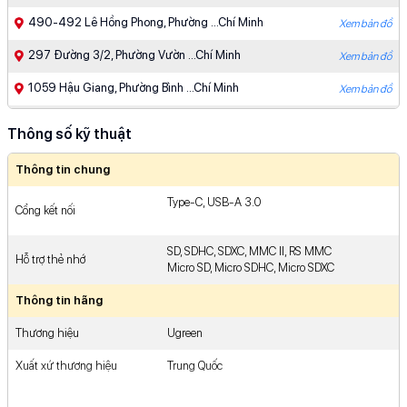
490-492 Lê Hồng Phong, Phường ...Chí Minh
Xem bản đồ
297 Đường 3/2, Phường Vườn ...Chí Minh
Xem bản đồ
1059 Hậu Giang, Phường Bình ...Chí Minh
Xem bản đồ
287-289 Xô Viết Nghệ Tĩnh, ...Chí Minh
Xem bản đồ
Thông số kỹ thuật
383 Lê Trọng Tấn, Phường ...Chí Minh
Xem bản đồ
Thông tin chung
910 Âu Cơ, Phường Tân ...Chí Minh
Xem bản đồ
Type-C, USB-A 3.0
Cổng kết nối
427 - 429 Hoàng Văn ...Chí Minh
Xem bản đồ
475 Phan Văn Trị, Phường ...Chí Minh
SD, SDHC, SDXC, MMC II, RS MMC
Xem bản đồ
Hỗ trợ thẻ nhớ
Micro SD, Micro SDHC, Micro SDXC
363 Nguyễn Oanh, Phường Gò ...Chí Minh
Xem bản đồ
Thông tin hãng
539 Quang Trung, Phường Gò ...Chí Minh
Xem bản đồ
Thương hiệu
Ugreen
93/8A Nguyễn Ảnh Thủ, Khu ...Chí Minh
Xem bản đồ
Xuất xứ thương hiệu
Trung Quốc
81-83 Võ Văn Ngân, Phường ...Chí Minh
Xem bản đồ