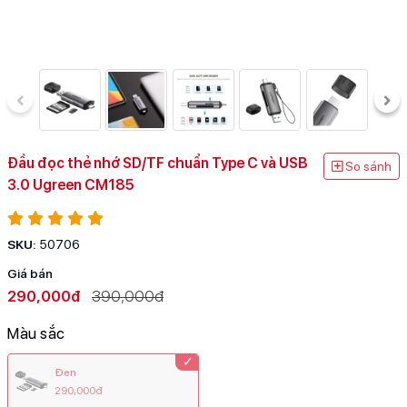
Đầu đọc thẻ nhớ SD/TF chuẩn Type C và USB
So sánh
3.0 Ugreen CM185
SKU:
50706
Giá bán
290,000đ
390,000đ
Màu sắc
Đen
290,000đ