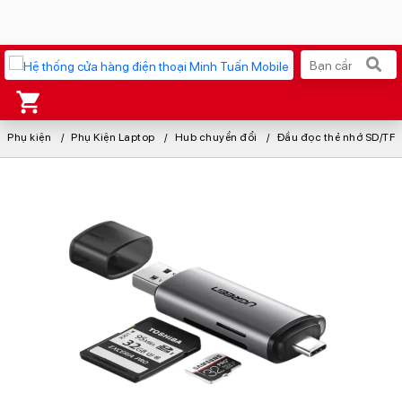
Phụ kiện
Xu hướng tìm kiếm
Phụ Kiện Laptop
Hub chuyển đổi
Đầu đọc thẻ nhớ SD/TF chuẩn Type 
iPhone 17 Pro Max
MacBook Neo giá tốt
AirTag 2 Mới
Galaxy Z8 Series
AirPods 4
OPPO Reno16
Apple Watch S11
Ốp lưng Pitaka
Osmo Pocket 4
Ốp lưng Apple
Loa Marshall
Cốc sạc Apple