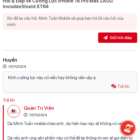
Hỏi & Đáp Về Cường Lực IPhone 16 Pro Max ZAGG
InvisibleShield XTR4
Gửi hỏi đáp
Huyền
01/11/2024
Kính cường lực này có viền hay không viền vậy ạ.
Trả lời
Quản Trị Viên
T
01/11/2024
Dạ Minh Tuấn mobile chào anh , dạ hiện loại này sẽ không có viền ạ
Dạ nếu anh ưng sản phẩm này có thể để lại thông tin em sẽ gọi điện tư