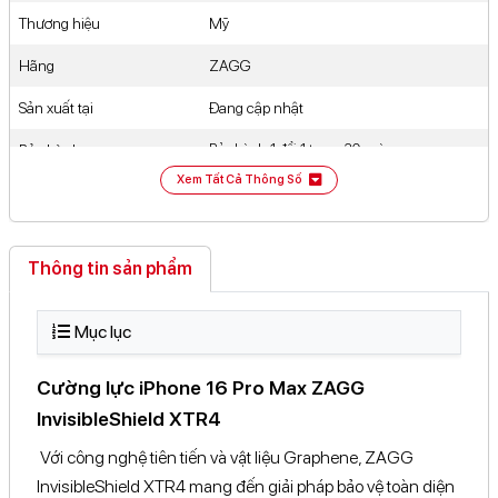
Thương hiệu
Mỹ
81-83 Võ Văn Ngân, Phường ...Chí Minh
Xem bản đồ
Hãng
ZAGG
112-114 Lê Văn Việt, Phường ...Chí Minh
Xem bản đồ
Sản xuất tại
Đang cập nhật
12 Nguyễn An Ninh, Khu ...Chí Minh
Xem bản đồ
Bảo hành
Bảo hành 1 đổi 1 trong 30 ngày
349 Nguyễn Duy Trinh, Phường ...Chí Minh
Xem bản đồ
Xem Tất Cả Thông Số
413 Đại lộ Bình Dương, ...Chí Minh
Xem bản đồ
Thông tin sản phẩm
Mục lục
Cường lực iPhone 16 Pro Max ZAGG
InvisibleShield XTR4
Với công nghệ tiên tiến và vật liệu Graphene, ZAGG
InvisibleShield XTR4 mang đến giải pháp bảo vệ toàn diện