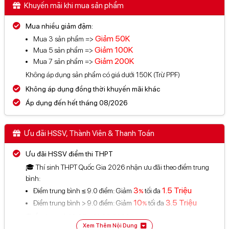
Khuyến mãi khi mua sản phẩm
Mua nhiều giảm đậm:
Giảm
50K
Mua 3 sản phẩm =>
Giảm
100K
Mua 5 sản phẩm =>
Giảm
200K
Mua 7 sản phẩm =>
Không áp dụng sản phẩm có giá dưới 150K (Trừ PPF)
Không áp dụng đồng thời khuyến mãi khác
Áp dụng đến hết tháng 08/2026
Ưu đãi HSSV, Thành Viên & Thanh Toán
Ưu đãi HSSV điểm thi THPT
🎓 Thí sinh THPT Quốc Gia 2026 nhận ưu đãi theo điểm trung
bình:
3
1.5 Triệu
Điểm trung bình ≤ 9.0 điểm: Giảm
tối đa
%
10
3.5 Triệu
Điểm trung bình > 9.0 điểm: Giảm
tối đa
%
⏰ Áp dụng từ 13.07 - 31.08.2026
Xem Thêm Nội Dung