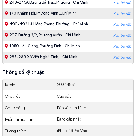
243-245A Dương Bá Trạc, Phường ...Chí Minh
Xem bản đồ
179 Khánh Hội, Phường Vĩnh ...Chí Minh
Xem bản đồ
490-492 Lê Hồng Phong, Phường ...Chí Minh
Xem bản đồ
297 Đường 3/2, Phường Vườn ...Chí Minh
Xem bản đồ
1059 Hậu Giang, Phường Bình ...Chí Minh
Xem bản đồ
287-289 Xô Viết Nghệ Tĩnh, ...Chí Minh
Xem bản đồ
383 Lê Trọng Tấn, Phường ...Chí Minh
Xem bản đồ
Thông số kỹ thuật
910 Âu Cơ, Phường Tân ...Chí Minh
Xem bản đồ
Model
200114881
427 - 429 Hoàng Văn ...Chí Minh
Xem bản đồ
Chất liệu
Cao cấp
475 Phan Văn Trị, Phường ...Chí Minh
Xem bản đồ
Chức năng
Bảo vệ màn hình
363 Nguyễn Oanh, Phường Gò ...Chí Minh
Xem bản đồ
Hiển thị màn hình
Đang cập nhật
539 Quang Trung, Phường Gò ...Chí Minh
Xem bản đồ
Tương thích
iPhone 16 Pro Max
93/8A Nguyễn Ảnh Thủ, Khu ...Chí Minh
Xem bản đồ