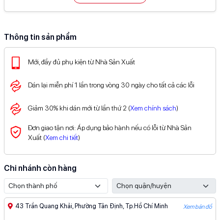
Điều kiện áp dụng xem chi tiết tại đây
Ưu đãi thành viên
(Chọn 1)
50K
Giảm
khi sử dụng tiêu điểm
Thông tin sản phẩm
100K
Giảm
voucher sinh nhật
(áp dụng hóa đơn từ 400K)
Ưu đãi thanh toán
(Chọn 1)
5
500K
Mới, đầy đủ phụ kiện từ Nhà Sản Xuất
Giảm
tối đa
khi thanh toán SPayLater
%
(
Xem chi tiết
)
20
500K
Hoàn
tối đa
khi mở thẻ TPBank EVO
%
(
Xem chi tiết
)
50
50K
Dán lại miễn phí 1 lần trong vòng 30 ngày cho tất cả các lỗi
Giảm
%
tối đa
và miễn phí giao dịch cho khách nước
ngoài thanh toán VNPAY
(
Xem chi tiết
)
5
200K
Giảm
tối đa
khi thanh toán Kredivo
%
(
Xem chi tiết
)
Giảm 30% khi dán mới từ lần thứ 2 (
Xem chính sách
)
Xem đầy đủ ưu đãi thanh toán tại đây
Đơn giao tận nơi: Áp dụng bảo hành nếu có lỗi từ Nhà Sản
Xuất (
Xem chi tiết
)
Chi nhánh còn hàng
43 Trần Quang Khải, Phường Tân Định, Tp.Hồ Chí Minh
Xem bản đồ